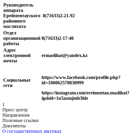
Руководитель
аппарата
Ерейментауского
8(71633)2-21-92
районного
маслихата
Отдел
организационной
8(71633)2-17-40
работы
Адрес
электронной
ermaslihat@yandex.kz
почты
https://www.facebook.com/profile.php?
Социальные
id=100062570830999
сети
https://instagram.com/ereimentau.maslihat?
igshid=1u5azmjmh3lde
1
Пресс центр
Направления
Полезные ссылки
Документы
О государственных закупках