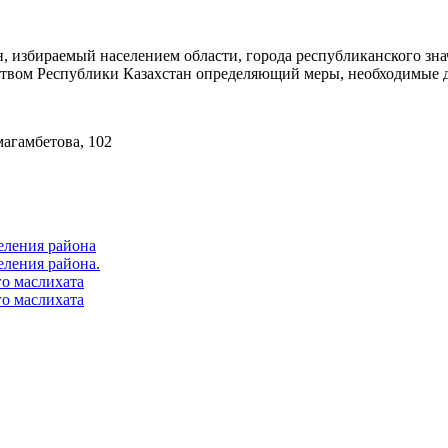
 избираемый населением области, города республиканского знач
ством Республики Казахстан определяющий меры, необходимые д
магамбетова, 102
еления района
еления района.
го маслихата
го маслихата