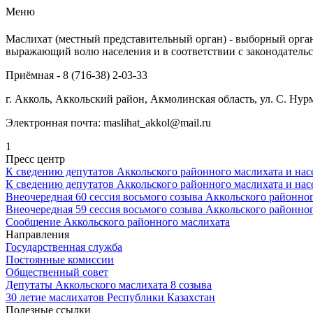
Меню
Маслихат (местный представительный орган) - выборный орган,
выражающий волю населения и в соответствии с законодатель
Приёмная - 8 (716-38) 2-03-33
г. Акколь, Аккольский район, Акмолинская область, ул. С. Нур
Электронная почта: maslihat_akkol@mail.ru
1
Пресс центр
К сведению депутатов Аккольского районного маслихата и нас
К сведению депутатов Аккольского районного маслихата и нас
Внеочередная 60 сессия восьмого созыва Аккольского районно
Внеочередная 59 сессия восьмого созыва Аккольского районно
Сообщение Аккольского районного маслихата
Направления
Государственная служба
Постоянные комиссии
Общественный совет
Депутаты Аккольского маслихата 8 созыва
30 летие маслихатов Республики Казахстан
Полезные ссылки