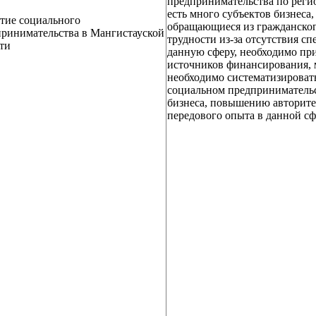
предпринимательства по регио
есть много субъектов бизнеса
тие социального
обращающиеся из гражданског
ринимательства в Мангистауской
трудности из-за отсутствия с
ти
данную сферу, необходимо пр
источников финансирования, м
необходимо систематизироват
социальном предпринимательс
бизнеса, повышению авторите
передового опыта в данной сфе