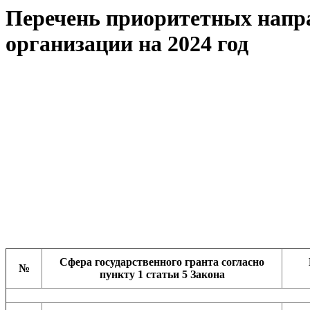
Перечень приоритетных напра
организации на 2024 год
Утвержден пр
от 15 февра
и.о. руководи
предприни
и торговли Ман
Сфера государственного гранта согласно
№
пункту 1 статьи 5 Закона