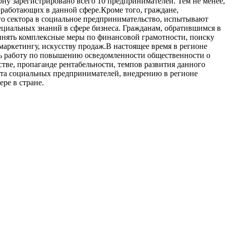
ну зарегистрировано всего 10 предпринимателей. Тем не менее,
, работающих в данной сфере.
Кроме того, граждане,
о сектора в социальное предпринимательство, испытывают
пециальных знаний в сфере бизнеса. Гражданам, обратившимся в
инять комплексные меры по финансовой грамотности, поиску
аркетингу, искусству продаж.
В настоящее время в регионе
ь работу по повышению осведомленности общественности о
тве, пропаганде рентабельности, темпов развития данного
та социальных предпринимателей, внедрению в регионе
ре в стране.