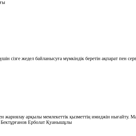
ығы
шін сізге жедел байланысуға мүмкіндік беретін ақпарат пен се
ен жариялау арқылы мемлекеттік қызметтің имиджін нығайту. 
і Бектұрғанов Ерболат Қуанышұлы