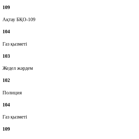
109
Ақтау БҚО-109
104
Газ қызметі
103
Жедел жәрдем
102
Полиция
104
Газ қызметі
109