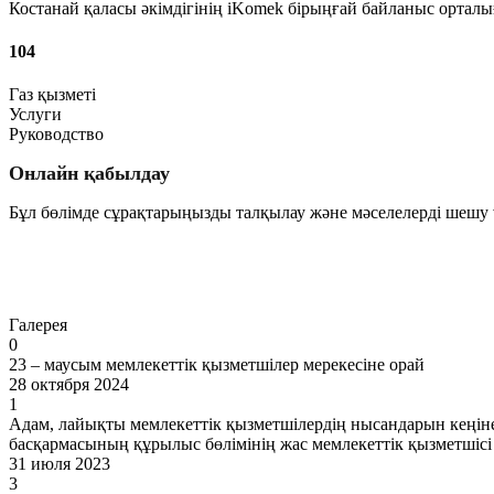
Костанай қаласы әкімдігінің iKomek бірыңғай байланыс ортал
104
Газ қызметі
Услуги
Руководство
Онлайн қабылдау
Бұл бөлімде сұрақтарыңызды талқылау және мәселелерді шешу ү
Өту
Галерея
0
23 – маусым мемлекеттік қызметшілер мерекесіне орай
28 октября 2024
1
Адам, лайықты мемлекеттік қызметшілердің нысандарын кеңін
басқармасының құрылыс бөлімінің жас мемлекеттік қызметшіс
31 июля 2023
3