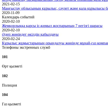
2021-02-15
Маңғыстау облысының құрылыс, сәулет және қала құрылысы б
2020-11-09
Календарь событий
2020-02-10
Жемқорлыққа қарсы іс-қимыл жоспарының 7 негізгі шарасы
2020-02-10
Әдеп жөніндег өкілдің қабылдауы
2020-02-24
Құрылыс жұмыстарының орындалуы жөнінде мұнай-газ компан
Телефоны экстренных служб
101
Өрт қызметі
102
Полиция
104
Газ қызметі