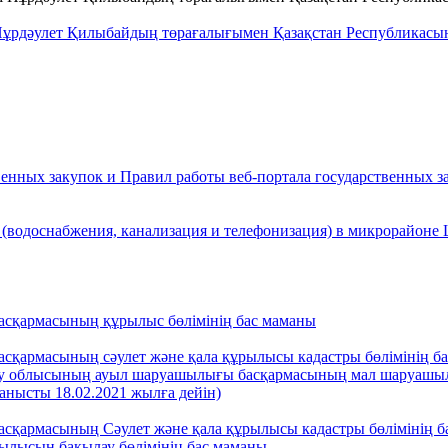
ұрдәулет Қилыбайдың төрағалығымен Қазақстан Республикасын
енных закупок и Правил работы веб-портала государственных за
водоснабжения, канализация и телефонизация) в микрорайоне Ш
асқармасының құрылыс бөлімінің бас маманы
қармасының сәулет және қала құрылысы кадастры бөлімінің бас
тау облысының ауыл шаруашылығы басқармасының мал шаруашылы
анысты 18.02.2021 жылға дейін)
асқармасының Сәулет және қала құрылысы кадастры бөлімінің
ылысын бақылау бөлімінің бас маманы