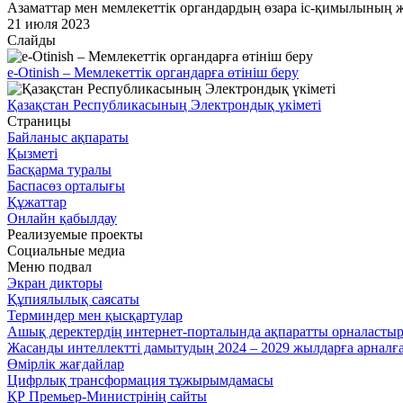
Азаматтар мен мемлекеттік органдардың өзара іс-қимылының ж
21 июля 2023
Слайды
e-Otinish – Мемлекеттік органдарға өтініш беру
Қазақстан Республикасының Электрондық үкіметі
Страницы
Байланыс ақпараты
Қызметі
Басқарма туралы
Баспасөз орталығы
Құжаттар
Онлайн қабылдау
Реализуемые проекты
Социальные медиа
Меню подвал
Экран дикторы
Құпиялылық саясаты
Терминдер мен қысқартулар
Ашық деректердің интернет-порталында ақпаратты орналасты
Жасанды интеллектті дамытудың 2024 – 2029 жылдарға арнал
Өмірлік жағдайлар
Цифрлық трансформация тұжырымдамасы
ҚР Премьер-Министрінің сайты