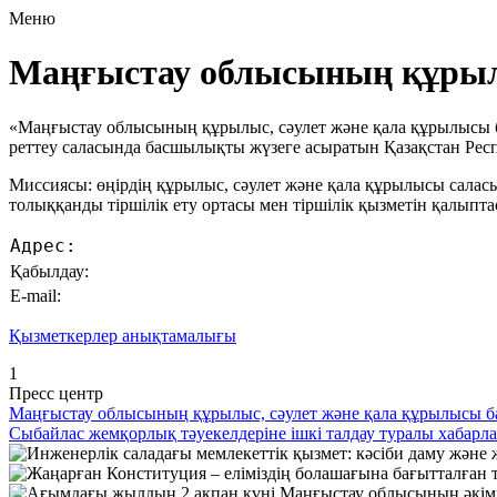
Меню
Маңғыстау облыcының құрылы
«Маңғыстау облысының құрылыс, сәулет және қала құрылысы б
реттеу саласында басшылықты жүзеге асыратын Қазақстан Ре
Миссиясы: өңірдің құрылыс, сәулет және қала құрылысы саласы
толыққанды тіршілік ету ортасы мен тіршілік қызметін қалыпта
Адрес:
Қабылдау:
Е-mail:
Қызметкерлер анықтамалығы
1
Пресс центр
Маңғыстау облыcының құрылыс, сәулет және қала құрылысы ба
Сыбайлас жемқорлық тәуекелдеріне ішкі талдау туралы хабарл