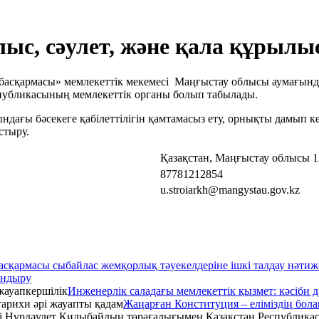
с, сәулет, және қала құрылы
асқармасы» мемлекеттік мекемесі Маңғыстау облысы аумағында
спубликасының мемлекеттік органы болып табылады.
ндағы бәсекеге қабілеттілігін қамтамасыз ету, орнықты дамып 
стыру.
Қазақстан, Маңғыстау облысы 13
87781212854
u.stroiarkh@mangystau.gov.kz
сқармасы сыбайлас жемқорлық тәуекелдеріне ішкі талдау нәтиж
андыру
Инженерлік саладағы мемлекеттік қызмет: кәсіби 
Жаңарған Конституция – еліміздің бол