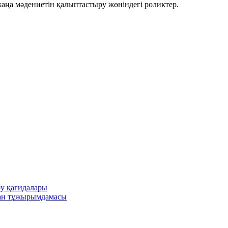
аңа мәдениетін қалыптастыру жөніндегі роликтер.
ру қағидалары
ған тұжырымдамасы