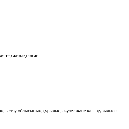
рвистер жинақталған
Маңғыстау облысының құрылыс, сәулет және қала құрылысы