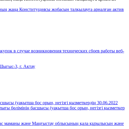
ың жаңа Конституциясы жобасын талқылауға арналған актив
купок в случае возникновения технических сбоев работы веб-
ыгыс-3, г. Актау
шысы (уақытша бос орын, негізгі қызметкердің 30.06.2022
ғы бөлімінің басшысы (уақытша бос орын, негізгі қызметкер
 бас маманы және Маңғыстау облысының қала құрылысын және