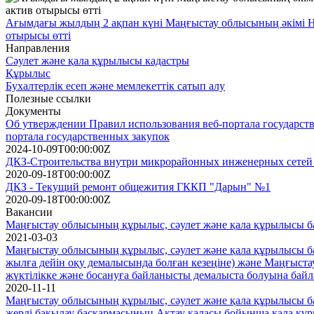
Ағымдағы жылдың 2 ақпан күні Маңғыстау облысының әкімі Н
отырысы өтті
Направления
Сәулет және қала құрылысы кадастры
Құрылыс
Бухалтерлік есеп және мемлекеттік сатып алу
Полезные ссылки
Документы
Об утверждении Правил использования веб-портала государств
портала государственных закупок
2024-10-09T00:00:00Z
ДКЗ-Строительства внутри микрорайонных инженерных сетей (
2020-09-18T00:00:00Z
ДКЗ - Текущий ремонт общежития ГККП "Дарын" №1
2020-09-18T00:00:00Z
Вакансии
Маңғыстау облысының құрылыс, сәулет және қала құрылысы б
2021-03-03
Маңғыстау облысының құрылыс, сәулет және қала құрылысы бас
жылға дейін оқу демалысында болған кезеңіне) және Маңғыс
жүктілікке және босануға байланысты демалыста болуына байл
2020-11-11
Маңғыстау облысының құрылыс, сәулет және қала құрылысы б
жерді бақылау басқармасының Ақтау қаласы бойынша қала құр