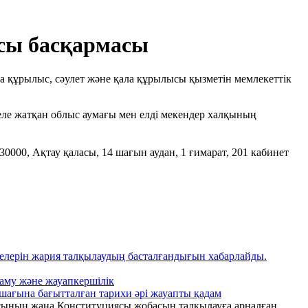
сы басқармасы
 құрылыс, сәулет және қала құрылысы қызметін мемлекеттік
келе жатқан облыс аумағы мен елді мекендер халқының
0000, Ақтау қаласы, 14 шағын аудан, 1 ғимарат, 201 кабинет
елерін жария талқылаудың басталғандығын хабарлайды.
даму және жауапкершілік
ашағына бағытталған тарихи әрі жауапты қадам