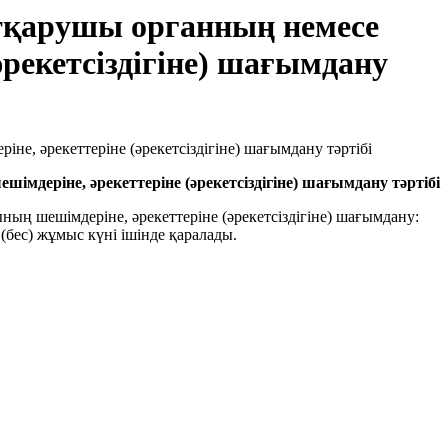
атқарушы органның немесе
рекетсіздігіне) шағымдану
деріне, әрекеттеріне (әрекетсіздігіне) шағымдану тәртібі
ың шешімдеріне, әрекеттеріне (әрекетсіздігіне) шағымдану:
 (бес) жұмыс күні ішінде қаралады.