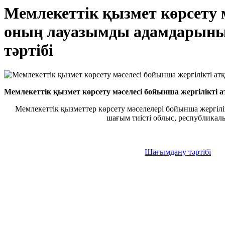
Мемлекеттік қызмет көрсету 
оның лауазымды адамдарының 
тәртібі
Мемлекеттік қызмет көрсету мәселесі бойынша жергілікті 
Мемлекеттік қызметтер көрсету мәселелері бойынша жергілі
шағым тиісті облыс, республикалық
Шағымдану тәртібі