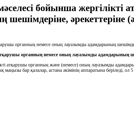
мәселесі бойынша жергілікті 
шешімдеріне, әрекеттеріне (ә
атқарушы органның немесе оның лауазымды адамдарының шешім
кті атқарушы органның және (немесе) оның лауазымды адамдарын
 маңызы бар қалалар, астана әкімінің аппаратына беріледі, ол 5