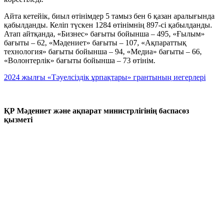
Айта кетейік, биыл өтінімдер 5 тамыз бен 6 қазан аралығында
қабылданды. Келіп түскен 1284 өтінімнің 897-сі қабылданды.
Атап айтқанда, «Бизнес» бағыты бойынша – 495, «Ғылым»
бағыты – 62, «Мәдениет» бағыты – 107, «Ақпараттық
технология» бағыты бойынша – 94, «Медиа» бағыты – 66,
«Волонтерлік» бағыты бойынша – 73 өтінім.
2024 жылғы «Тәуелсіздік ұрпақтары» грантының иегерлері
ҚР Мәдениет және ақпарат министрлігінің баспасөз
қызметі