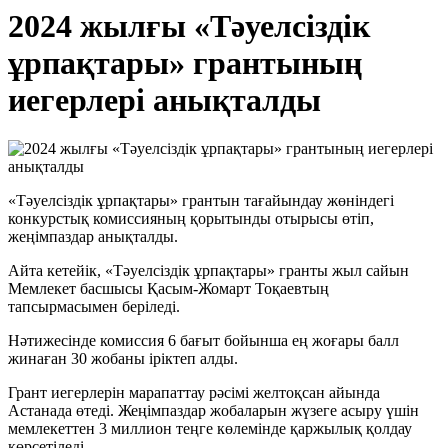
2024 жылғы «Тәуелсіздік
ұрпақтары» грантының
иегерлері анықталды
«Тәуелсіздік ұрпақтары» грантын тағайындау жөніндегі
конкурстық комиссияның қорытынды отырысы өтіп,
жеңімпаздар анықталды.
Айта кетейік, «Тәуелсіздік ұрпақтары» гранты жыл сайын
Мемлекет басшысы Қасым-Жомарт Тоқаевтың
тапсырмасымен беріледі.
Нәтижесінде комиссия 6 бағыт бойынша ең жоғары балл
жинаған 30 жобаны іріктеп алды.
Грант иегерлерін марапаттау рәсімі желтоқсан айында
Астанада өтеді. Жеңімпаздар жобаларын жүзеге асыру үшін
мемлекеттен 3 миллион теңге көлемінде қаржылық қолдау
көрсетіледі.