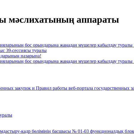
ы мәслихатының аппараты
ссияларының бос орындарына жаңадан мүшелер қабылдау ту
 39-сессиясы туралы
ндарының назарына!
ссияларының бос орындарына жаңадан мүшелер қабылдау ту
енных закупок и Правил работы веб-портала государственных за
туралы
дастыру-кадр бөлімінің басшысы № 01-03 функционалдық бло