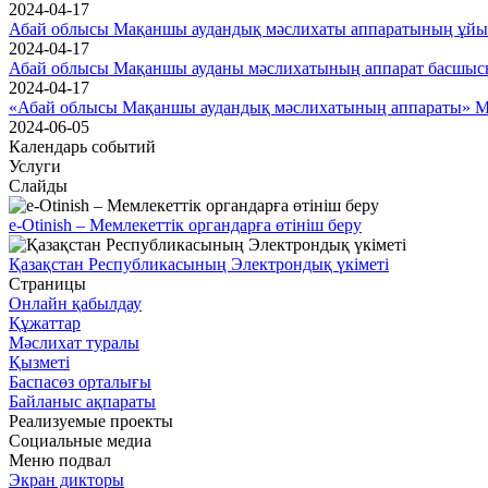
2024-04-17
Абай облысы Мақаншы аудандық мәслихаты аппаратының ұйым
2024-04-17
Абай облысы Мақаншы ауданы мәслихатының аппарат басшыс
2024-04-17
«Абай облысы Мақаншы аудандық мәслихатының аппараты» ММ-
2024-06-05
Календарь событий
Услуги
Слайды
e-Otinish – Мемлекеттік органдарға өтініш беру
Қазақстан Республикасының Электрондық үкіметі
Страницы
Онлайн қабылдау
Құжаттар
Мәслихат туралы
Қызметі
Баспасөз орталығы
Байланыс ақпараты
Реализуемые проекты
Социальные медиа
Меню подвал
Экран дикторы