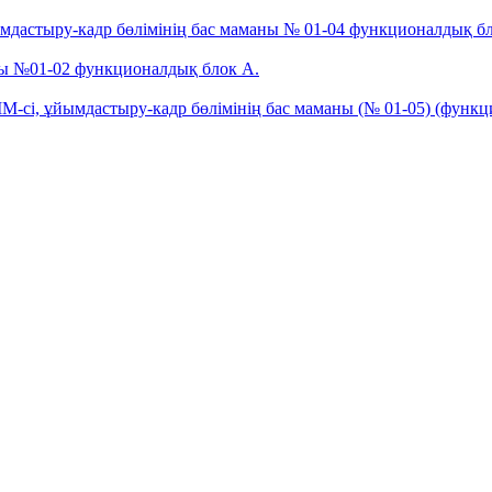
дастыру-кадр бөлімінің бас маманы № 01-04 функционалдық б
ы №01-02 функционалдық блок А.
сі, ұйымдастыру-кадр бөлімінің бас маманы (№ 01-05) (функц