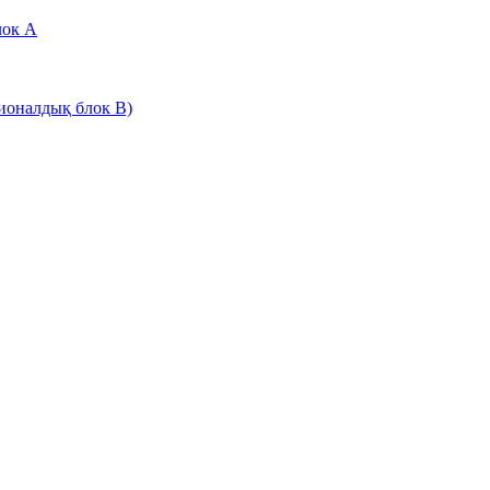
лок А
ионалдық блок В)