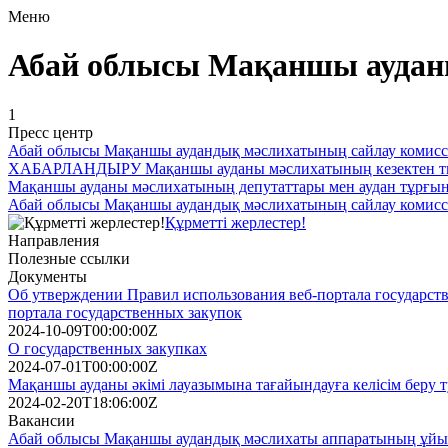
Меню
Абай облысы Мақаншы аудан
1
Пресс центр
Абай облысы Мақаншы аудандық мәслихатының сайлау коми
ХАБАРЛАНДЫРУ Мақаншы ауданы мәслихатының кезектен тыс
Мақаншы ауданы мәслихатының депутаттары мен аудан тұрғы
Абай облысы Мақаншы аудандық мәслихатының сайлау коми
Құрметті жерлестер!
Направления
Полезные ссылки
Документы
Об утверждении Правил использования веб-портала государств
портала государственных закупок
2024-10-09T00:00:00Z
О государственных закупках
2024-07-01T00:00:00Z
Мақаншы ауданы әкімі лауазымына тағайындауға келісім беру 
2024-02-20T18:06:00Z
Вакансии
Абай облысы Мақаншы аудандық мәслихаты аппаратының ұйым