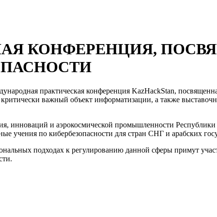
НАЯ КОНФЕРЕНЦИЯ, ПОСВ
ОПАСНОСТИ
еждународная практическая конференция KazHackStan, посвященн
критически важный объект информатизации, а также выставочна
ия, инноваций и аэрокосмической промышленности Республики К
е учения по кибербезопасности для стран СНГ и арабских госу
ональных подходах к регулированию данной сферы примут участ
сти.