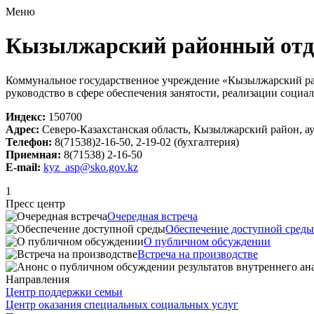
Меню
Кызылжарский районный отде
Коммунальное государственное учреждение «Кызылжарский ра
руководство в сфере обеспечения занятости, реализации соци
Индекс:
150700
Адрес:
Северо-Казахстанская область, Кызылжарский район, ау
Телефон:
8(71538)2-16-50, 2-19-02 (бухгалтерия)
Приемная:
8(71538) 2-16-50
E-mail:
kyz_asp@sko.gov.kz
1
Пресс центр
Очередная встреча
Обеспечение доступной среды
О публичном обсуждении
Встреча на производстве
Направления
Центр поддержки семьи
Центр оказания специальных социальных услуг