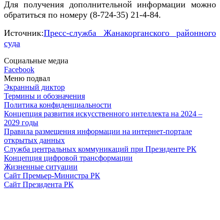
Для получения дополнительной информации можно
обратиться по номеру (8-724-35) 21-4-84.
Источник:
Пресс-служба Жанакорганского районного
суда
Социальные медиа
Facebook
Меню подвал
Экранный диктор
Термины и обозначения
Политика конфиденциальности
Концепция развития искусственного интеллекта на 2024 –
2029 годы
Правила размещения информации на интернет-портале
открытых данных
Служба центральных коммуникаций при Президенте РК
Концепция цифровой трансформации
Жизненные ситуации
Сайт Премьер-Министра РК
Сайт Президента РК