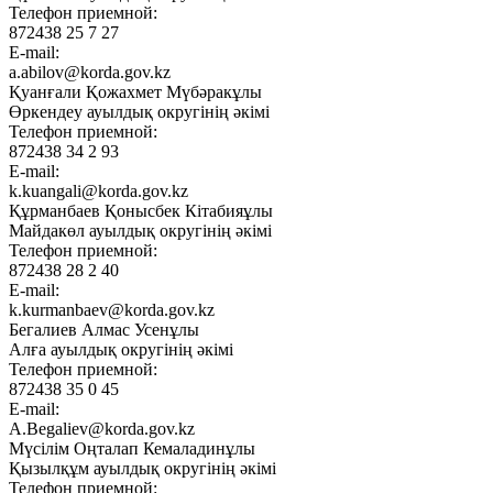
Телефон приемной:
872438 25 7 27
E-mail:
a.abilov@korda.gov.kz
Қуанғали Қожахмет Мүбәракұлы
Өркендеу ауылдық округінің әкімі
Телефон приемной:
872438 34 2 93
E-mail:
k.kuangali@korda.gov.kz
Құрманбаев Қонысбек Кітабияұлы
Майдакөл ауылдық округінің әкімі
Телефон приемной:
872438 28 2 40
E-mail:
k.kurmanbaev@korda.gov.kz
Бегалиев Алмас Усенұлы
Алға ауылдық округінің әкімі
Телефон приемной:
872438 35 0 45
E-mail:
A.Begaliev@korda.gov.kz
Мүсілім Оңталап Кемаладинұлы
Қызылқұм ауылдық округінің әкімі
Телефон приемной: