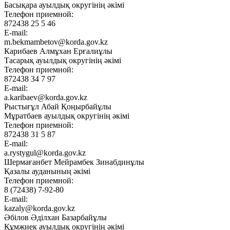
Басықара ауылдық округінің әкімі
Телефон приемной:
872438 25 5 46
E-mail:
m.bekmambetov@korda.gov.kz
Карибаев Алмұхан Ерғалиұлы
Тасарық ауылдық округінің әкімі
Телефон приемной:
872438 34 7 97
E-mail:
a.karibaev@korda.gov.kz
Рыстығұл Абай Қоңырбайұлы
Мұратбаев ауылдық округінің әкімі
Телефон приемной:
872438 31 5 87
E-mail:
a.rystygul@korda.gov.kz
Шермағанбет Мейрамбек Зинабдинұлы
Қазалы ауданының әкімі
Телефон приемной:
8 (72438) 7-92-80
E-mail:
kazaly@korda.gov.kz
Әбілов Әділхан Базарбайұлы
Құмжиек ауылдық округінің әкімі