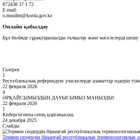
872438 37 1 72
E-mail:
o.musilim@korda.gov.kz
Онлайн қабылдау
Бұл бөлімде сұрақтарыңызды талқылау және мәселелерді шешу ү
Өту
Галерея
1
Республикалық референдум: учаскелерде азаматтар өздерін тізі
22 февраля 2026
4
ӘРҚАЙСЫМЫЗДЫҢ ДАУЫСЫМЫЗ МАҢЫЗДЫ!
22 февраля 2026
1
Кибергигиена сенің қорғанысың
24 декабря 2025
Слайды
Термин сөздердің бірыңғай республикалық терминологиялық э