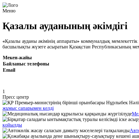
Меню
Қазалы ауданының әкімдігі
«
Қазалы ауданы әкімінің аппараты
»
коммуналдық мемлекеттік м
басшылықты жүзеге асыратын Қазақстан Республикасының мем
Мекен-жайы
Байланыс телефоны
Email
1
Пресс центр
жұмыс сапарымен келді
Ме
қойылды
Авт