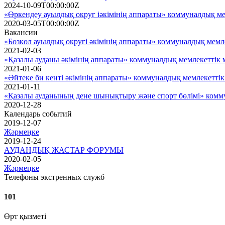
2024-10-09T00:00:00Z
«Өркендеу ауылдық округ iәкiмiнiң аппараты» коммуналдық мем
2020-03-05T00:00:00Z
Вакансии
«Бозкөл ауылдық округі әкімінің аппараты» коммуналдық мемле
2021-02-03
«Қазалы ауданы әкімінің аппараты» коммуналдық мемлекеттік 
2021-01-06
«Әйтеке би кенті әкімінің аппараты» коммуналдық мемлекетті
2021-01-11
«Қазалы ауданының дене шынықтыру және спорт бөлімі» комму
2020-12-28
Календарь событий
2019-12-07
Жәрмеңке
2019-12-24
АУДАНДЫҚ ЖАСТАР ФОРУМЫ
2020-02-05
Жәрмеңке
Телефоны экстренных служб
101
Өрт қызметі