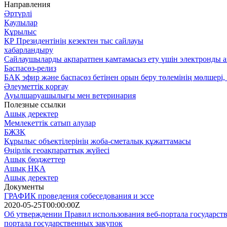
Направления
Әртүрлі
Қаулылар
Құрылыс
ҚР Президентінің кезектен тыс сайлауы
хабарландыру
Сайлаушыларды ақпаратпен қамтамасыз ету үшін электронды ақ
Баспасөз-релиз
БАҚ эфир және баспасөз бетінен орын беру төлемінің мөлшері, 
Әлеуметтік қорғау
Ауылшаруашылығы мен ветеринария
Полезные ссылки
Ашық деректер
Мемлекеттік сатып алулар
БЖЗҚ
Құрылыс объектілерінің жоба-сметалық құжаттамасы
Өңірлік геоақпараттық жүйесі
Ашық бюджеттер
Ашық НҚА
Ашық деректер
Документы
ГРАФИК проведения собеседования и эссе
2020-05-25T00:00:00Z
Об утверждении Правил использования веб-портала государств
портала государственных закупок