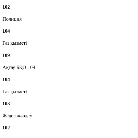
102
Полиция
104
Газ қызметі
109
Ақтау БҚО-109
104
Газ қызметі
103
Жедел жәрдем
102