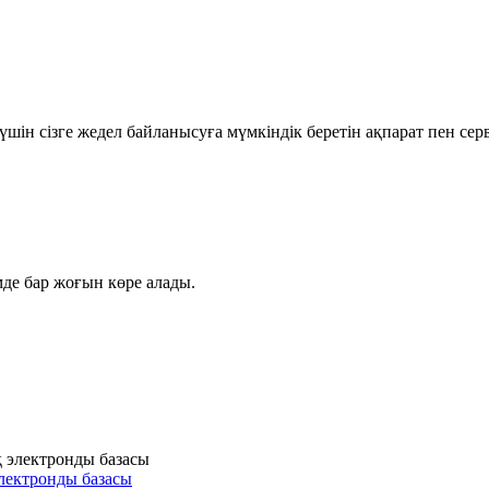
шін сізге жедел байланысуға мүмкіндік беретін ақпарат пен се
мде бар жоғын көре алады.
лектронды базасы