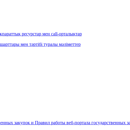
параттық ресурстар мен call-орталықтар
шарттары мен тәртібі туралы мәліметтер
енных закупок и Правил работы веб-портала государственных за