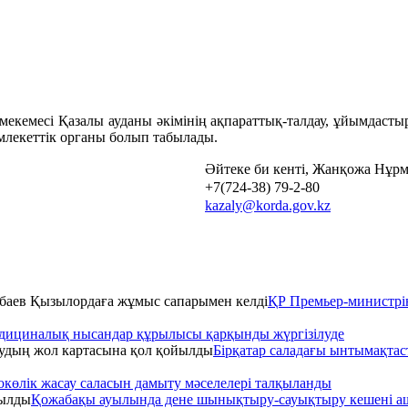
екемесі Қазалы ауданы әкімінің ақпараттық-талдау, ұйымдаст
лекеттік органы болып табылады.
Әйтеке би кенті, Жанқожа Нұр
+7(724-38) 79-2-80
kazaly@korda.gov.kz
ҚР Премьер-министрі
дициналық нысандар құрылысы қарқынды жүргізілуде
Бірқатар саладағы ынтымақтас
окөлік жасау саласын дамыту мәселелері талқыланды
Қожабақы ауылында дене шынықтыру-сауықтыру кешені 