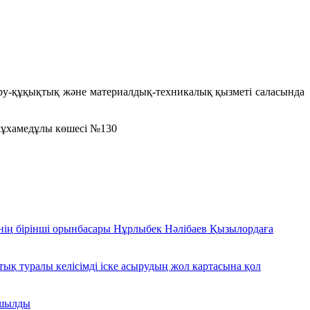
ыру-құқықтық және материалдық-техникалық қызметі саласында
мұхамедұлы көшесі №130
нің бірінші орынбасары Нұрлыбек Нәлібаев Қызылордаға
тық туралы келісімді іске асырудың жол картасына қол
ашылды