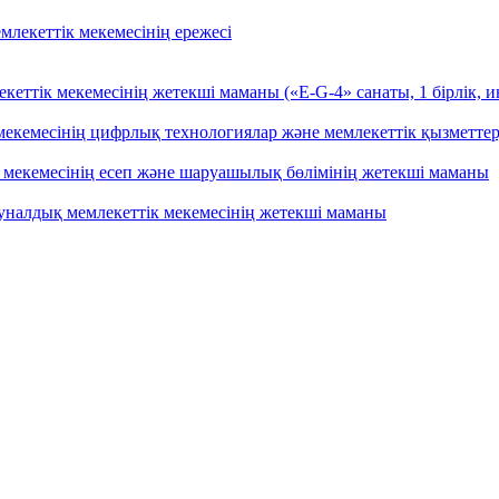
лекеттiк мекемесiнiң ережесі
кеттік мекемесінің жетекші маманы («Е-G-4» санаты, 1 бірлік, 
мекемесінің цифрлық технологиялар және мемлекеттік қызметтер
к мекемесінің есеп және шаруашылық бөлімінің жетекші маманы
налдық мемлекеттік мекемесінің жетекші маманы