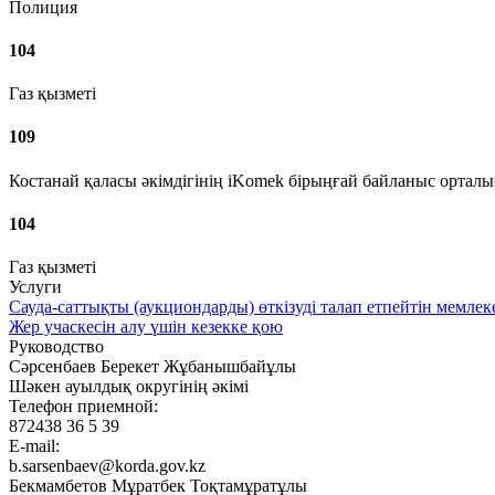
Полиция
104
Газ қызметі
109
Костанай қаласы әкімдігінің iKomek бірыңғай байланыс ортал
104
Газ қызметі
Услуги
Сауда-саттықты (аукциондарды) өткізуді талап етпейтін мемлек
Жер учаскесін алу үшін кезекке қою
Руководство
Сәрсенбаев Берекет Жұбанышбайұлы
Шәкен ауылдық округінің әкімі
Телефон приемной:
872438 36 5 39
E-mail:
b.sarsenbaev@korda.gov.kz
Бекмамбетов Мұратбек Тоқтамұратұлы