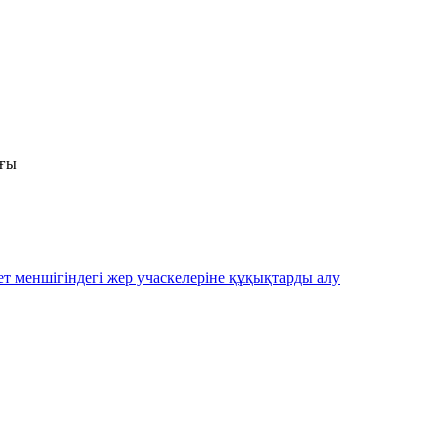
ығы
ет меншігіндегі жер учаскелеріне құқықтарды алу