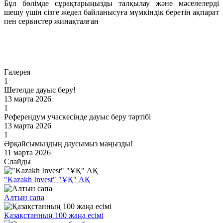
Бұл бөлімде сұрақтарыңызды талқылау және мәселелерді
шешу үшін сізге жедел байланысуға мүмкіндік беретін ақпарат
пен сервистер жинақталған
Өту
Галерея
1
Шетелде дауыс беру!
13 марта 2026
1
Референдум учаскесінде дауыс беру тәртібі
13 марта 2026
1
Әрқайсымыздың даусымыз маңызды!
11 марта 2026
Слайды
"Kazakh Invest" "ҰҚ" АҚ
Алтын сапа
Қазақстанның 100 жаңа есімі