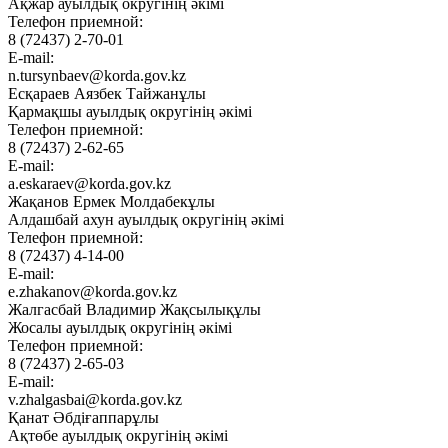
Ақжар ауылдық округінің әкімі
Телефон приемной:
8 (72437) 2-70-01
E-mail:
n.tursynbaev@korda.gov.kz
Есқараев Аязбек Тайжанұлы
Қармақшы ауылдық округінің әкімі
Телефон приемной:
8 (72437) 2-62-65
E-mail:
a.eskaraev@korda.gov.kz
Жақанов Ермек Молдабекұлы
Алдашбай ахун ауылдық округінің әкімі
Телефон приемной:
8 (72437) 4-14-00
E-mail:
e.zhakanov@korda.gov.kz
Жалгасбай Владимир Жақсылықұлы
Жосалы ауылдық округінің әкімі
Телефон приемной:
8 (72437) 2-65-03
E-mail:
v.zhalgasbai@korda.gov.kz
Қанат Әбдіғаппарұлы
Ақтөбе ауылдық округінің әкімі