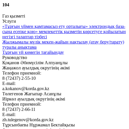
104
Газ қызметі
Услуги
«Тұр­ғын үй­мен қам­та­ма­сыз ету ор­та­лы­ғы» элек­трон­дық ба­за­
сы­на есеп­ке қою» мем­ле­кет­тік қыз­ме­тін көр­се­ту­ге қой­ы­ла­тын
негіз­гі та­лап­тар тіз­бе­сі
Жылжымалы мүлік мекен-жайын нақтылау (атау беру/тарату)
туралы анықтама
Тұрғын үй көмегін тағайындау
Руководство
Қоқанов Әбимүсілім Алпуанұлы
Жаңажол ауылдық округінің әкімі
Телефон приемной:
8 (72437) 2-55-10
E-mail:
a.kokanov@korda.gov.kz
Төлегенов Жағыпар Асанұлы
Иіркөл ауылдық округінің әкімі
Телефон приемной:
8 (72437) 2-66-11
E-mail:
zh.tulegenov@korda.gov.kz
Тұрсынбаева Нұржамал Бектайқызы