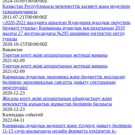
2024-10-09T00:00:00Z
Қазақстан Республикасы мемлекеттік қызметі жаңа моделінің
тұжырымдамасы
2011-07-21T00:00:00Z
«2020-2022 жылдарға арналған Қуандария ауылдық округінің
бюджеті туралы» Қармақшы аудандық мәслихатының 2019
жылғы 27 желтоқсандағы №295 шешіміне өзгерістер енгізу
туралы
2020-10-15T00:00:00Z
Вакансии
Төретам кенті әкімі аппаратының жетекші маманы
2021-02-09
Төретам кенті әкімі аппаратының жетекші маманы
2021-02-09
Қармақшы аудандық экономика және бюджеттік жоспарлау
бөлімінің экономикалық саясатты дамыту секторының
меңгерушісі
2020-12-23
Жосалы кенті әкімі аппаратының ұйымдастыру және
мемлекеттік құқықтық жұмыстар бөлімінің басшысы
2020-12-23
Календарь событий
2022-04-11
Қармақшы аудандық мәдениет және тілдерді дамыту бөлімінің
11-15 сәуір аралығында онлайн форматта өткізілетін іс-