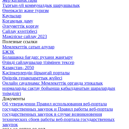
Жер қатынастары
Тұрғын-үй коммуналдық шаруашылық
Өнеркәсіп және туризм
Қаулылар
Қоғамдық даму
Әлеуметтік қорғау
Сайлау күнтізбесі
Мәжіліске сайлау 2023
Полезные ссылки
Мемлекеттік сатып алулар
БЖЗҚ
Болашаққа бағдар: рухани жаңғыру
Өзіңді сайлаушылар тізімінен тексер
Қазақстан- 2050
Кәсіпкерлердің бірыңғай порталы
Өңірлік геоақпараттық жүйесі
Онлайн сауалнама: Мемлекеттік органда этикалық
нормаларды сақтау бойынша қабылданатын шаралардың
тиімділігі
Документы
Об утверждении Правил использования веб-портала
государственных закупок и Правил работы веб-портала
государственных закупок в случае возникновения
технических сбоев работы веб-портала государственных
закупок