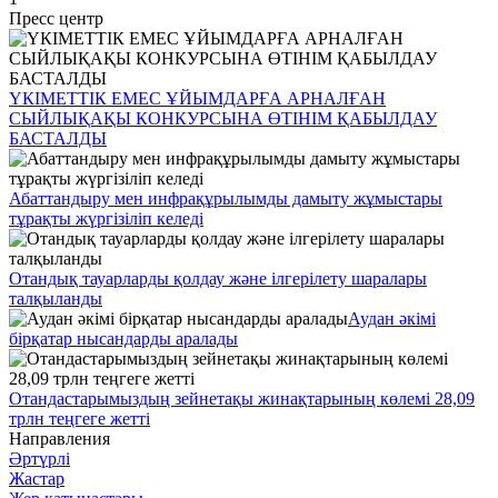
Пресс центр
ҮКІМЕТТІК ЕМЕС ҰЙЫМДАРҒА АРНАЛҒАН
СЫЙЛЫҚАҚЫ КОНКУРСЫНА ӨТІНІМ ҚАБЫЛДАУ
БАСТАЛДЫ
Абаттандыру мен инфрақұрылымды дамыту жұмыстары
тұрақты жүргізіліп келеді
Отандық тауарларды қолдау және ілгерілету шаралары
талқыланды
Аудан әкімі
бірқатар нысандарды аралады
Отандастарымыздың зейнетақы жинақтарының көлемі 28,09
трлн теңгеге жетті
Направления
Әртүрлі
Жастар