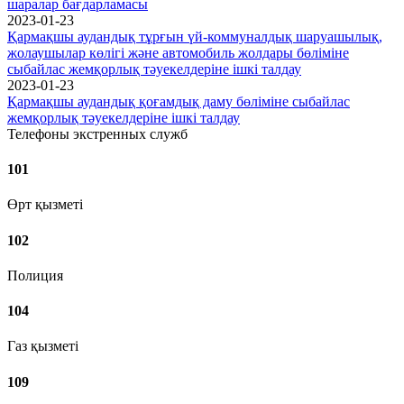
шаралар бағдарламасы
2023-01-23
Қармақшы аудандық тұрғын үй-коммуналдық шаруашылық,
жолаушылар көлігі және автомобиль жолдары бөліміне
сыбайлас жемқорлық тәуекелдеріне ішкі талдау
2023-01-23
Қармақшы аудандық қоғамдық даму бөліміне сыбайлас
жемқорлық тәуекелдеріне ішкі талдау
Телефоны экстренных служб
101
Өрт қызметі
102
Полиция
104
Газ қызметі
109