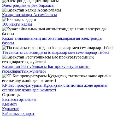
Электрондық еңбек биржасы
Қазақстан халқы Ассамблеясы
100 нақты қадам
Құжат айналымының автоматтандырылған электронды
базасы
Тіл саясаты саласындағы іс-шаралар мен семинарлар тізбесі
Қазақстан Республикасы Бас прокуратурасының
геоақпараттық жүйелері
ҚР Бас прокуратурасы Құқықтық статистика және арнайы
есепке алу жөніндегі комитеті
Страницы
Баспасөз орталығы
Қызметі
Құжаттар
Байланыс ақпарат