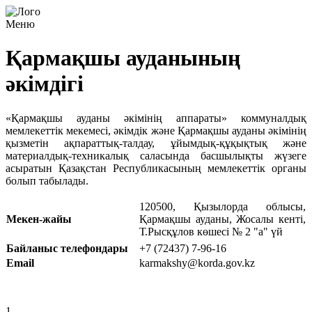
Меню
Қармақшы ауданының
әкімдігі
«Қармақшы ауданы әкiмiнiң аппараты» коммуналдық
мемлекеттiк мекемесi, әкiмдiк және Қармақшы ауданы әкiмiнiң
қызметiн ақпараттық-талдау, ұйымдық-құқықтық және
материалдық-техникалық саласында басшылықты жүзеге
асыратын Қазақстан Республикасының мемлекеттiк органы
болып табылады.
120500, Қызылорда облысы,
Мекен-жайы
Қармақшы ауданы, Жосалы кенті,
Т.Рысқұлов көшесі № 2 "а" үй
Байланыс телефондары
+7 (72437) 7-96-16
Email
karmakshy@korda.gov.kz
1