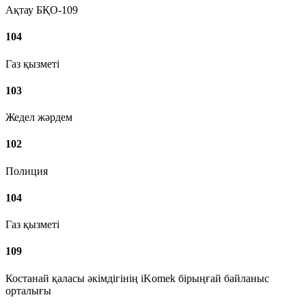
Ақтау БҚО-109
104
Газ қызметі
103
Жедел жәрдем
102
Полиция
104
Газ қызметі
109
Костанай қаласы әкімдігінің iKomek бірыңғай байланыс
орталығы