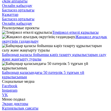
Әкім аппараты
Онлайн қабылдау
Баспасөз орталығы
Құжаттар
Баспасөз орталығы
Онлайн қабылдау
Реализуемые проекты
Теміржол өткелі құрылысы
Жаңажол ауылдық
округінің газдандыру
Байқоңыр қаласы бойынша кәріз тазарту құрылыстарын салу
және жаңғырту туралы
Байқоңыр қаласындағы 50 пәтерлік 5 тұрғын үй
құрылысының
Социальные медиа
Facebook
Instagram
VK
Меню подвал
Экран дикторы
Құпиялылық саясаты