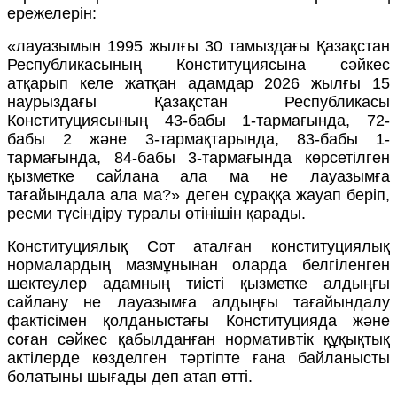
ережелерін:
«лауазымын 1995 жылғы 30 тамыздағы Қазақстан
Республикасының Конституциясына сәйкес
атқарып келе жатқан адамдар 2026 жылғы 15
наурыздағы Қазақстан Республикасы
Конституциясының 43-бабы 1-тармағында, 72-
бабы 2 және 3-тармақтарында, 83-бабы 1-
тармағында, 84-бабы 3-тармағында көрсетілген
қызметке сайлана ала ма не лауазымға
тағайындала ала ма?» деген сұраққа жауап беріп,
ресми түсіндіру туралы өтінішін қарады.
Конституциялық Сот аталған конституциялық
нормалардың мазмұнынан оларда белгіленген
шектеулер адамның тиісті қызметке алдыңғы
сайлану не лауазымға алдыңғы тағайындалу
фактісімен қолданыстағы Конституцияда және
соған сәйкес қабылданған нормативтік құқықтық
актілерде көзделген тәртіпте ғана байланысты
болатыны шығады деп атап өтті.