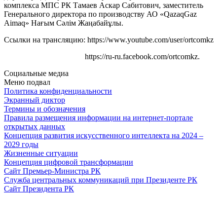
комплекса МПС РК Тамаев Аскар Сабитович, заместитель
Генерального директора по производству АО «QazaqGaz
Aimaq» Нағым Сәлім Жаңабайұлы.
Ссылки на трансляцию: https://www.youtube.com/user/ortcomkz
https://ru-ru.facebook.com/ortcomkz.
Социальные медиа
Меню подвал
Политика конфиденциальности
Экранный диктор
Термины и обозначения
Правила размещения информации на интернет-портале
открытых данных
Концепция развития искусственного интеллекта на 2024 –
2029 годы
Жизненные ситуации
Концепция цифровой трансформации
Сайт Премьер-Министра РК
Служба центральных коммуникаций при Президенте РК
Сайт Президента РК