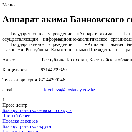
Меню
Аппарат акима Банновского с
Государственное учреждение «Аппарат акима Банновског
осуществляющим информационно-аналитическое, организ
Государственное учреждение «Аппарат акима Банновско
законами Республики Казахстан, актами Президента и Прав
Адрес Республика Казахстан, Костанайская область, Федо
Канцелярия 87144299320
Телефон доверия 87144299246
e mail
k.velieva@kostanay.gov.kz
1
Пресс центр
Благоустройство сельского округа
Чистый берег
Посадка деревьев
Благоустройство округа
Подсыпка дороги