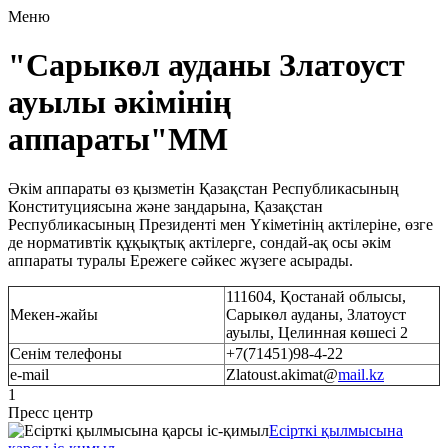
Меню
"Сарыкөл ауданы Златоуст
ауылы әкімінің
аппараты"ММ
Әкім аппараты өз қызметін Қазақстан Республикасының
Конституциясына және заңдарына, Қазақстан
Республикасының Президенті мен Үкіметінің актілеріне, өзге
де нормативтік құқықтық актілерге, сондай-ақ осы әкім
аппараты туралы Ережеге сәйкес жүзеге асырады.
111604, Қостанай облысы,
Мекен-жайы
Сарыкөл ауданы, Златоуст
ауылы, Целинная көшесі 2
Сенім телефоны
+7(71451)98-4-22
e-mail
Zlatoust.akimat@
mail.kz
1
Пресс центр
Есiрткi қылмысына