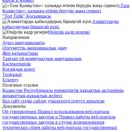
қарсы іс-қимыл
«Таза
Қазақстан»: халыққа өтінім берудің жаңа сервисі
"Tort Tulik" Қосымшасы
Азаматтарды
қабылдаудың бірыңғай күні.
Өңірлік кадр резерві
Направления
Ауыл шаруашылығы
Әлеуметтік-экономикалық даму
Жер қатынастары
Тұрғын үй-коммуналдық шаруашылық
Кәсіпкершілік
Қоғамдық кеңес
Төлқұжат
Ескерту
Полезные ссылки
Қазақстан Республикасы нормативтік құқықтық актілерінің
ақпараттық-құқықтық жүйесі
Бұл сайт сіздің сайлау учаскеңізді іздеуге арналған
Документы
Об утверждении Правил использования веб-портала
государственных закупок и Правил работы веб-портала
государственных закупок в случае возникновения
технических сбоев работы веб-портала государственных