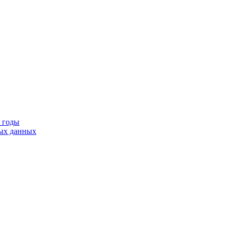
9 годы
тых данных