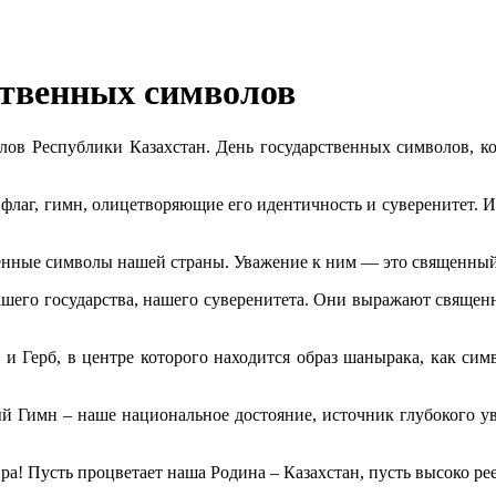
ственных символов
лов Республики Казахстан. День государственных символов, к
 флаг, гимн, олицетворяющие его идентичность и суверенитет. 
енные символы нашей страны. Уважение к ним — это священный 
нашего государства, нашего суверенитета. Они выражают свяще
и Герб, в центре которого находится образ шанырака, как сим
й Гимн – наше национальное достояние, источник глубокого ув
ра! Пусть процветает наша Родина – Казахстан, пусть высоко ре