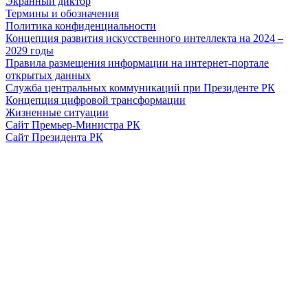
Экранный диктор
Термины и обозначения
Политика конфиденциальности
Концепция развития искусственного интеллекта на 2024 –
2029 годы
Правила размещения информации на интернет-портале
открытых данных
Служба центральных коммуникаций при Президенте РК
Концепция цифровой трансформации
Жизненные ситуации
Сайт Премьер-Министра РК
Сайт Президента РК