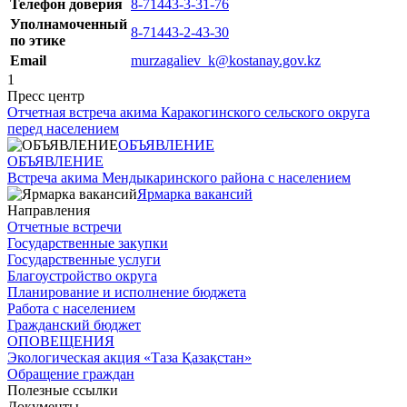
Телефон доверия
8-71443-3-31-76
Уполнамоченный
8-71443-2-43-30
по этике
Email
murzagaliev_k@kostanay.gov.kz
1
Пресс центр
Отчетная встреча акима Каракогинского сельского округа
перед населением
ОБЪЯВЛЕНИЕ
ОБЪЯВЛЕНИЕ
Встреча акима Мендыкаринского района с населением
Ярмарка вакансий
Направления
Отчетные встречи
Государственные закупки
Государственные услуги
Благоустройство округа
Планирование и исполнение бюджета
Работа с населением
Гражданский бюджет
ОПОВЕЩЕНИЯ
Экологическая акция «Таза Қазақстан»
Обращение граждан
Полезные ссылки
Документы