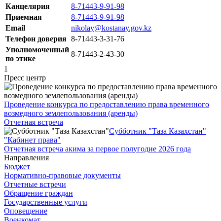
Канцелярия
8-71443-9-91-98
Приемная
8-71443-9-91-98
Email
nikolay@kostanay.gov.kz
Телефон доверия
8-71443-3-31-76
Уполномоченный
8-71443-2-43-30
по этике
1
Пресс центр
Проведение конкурса по предоставлению права временного
возмедного землепользования (аренды)
Отчетная встреча
Субботник "Таза Казахстан"
"Кабинет права"
Отчетная встреча акима за первое полугодие 2026 года
Направления
Бюджет
Нормативно-правовые документы
Отчетные встречи
Обращение граждан
Государственные услуги
Оповещение
Военкомат