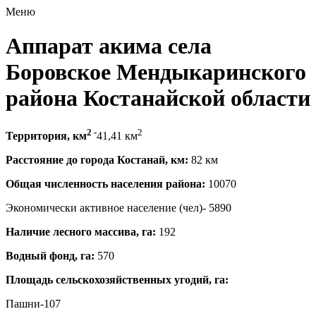
Меню
Аппарат акима села
Боровское Мендыкаринского
района Костанайской области
2
-
2
Территория, км
41,41 км
Расстояние до города Костанай, км:
82 км
Общая численность населения района:
10070
Экономически активное население (чел)- 5890
Наличие лесного массива, га:
192
Водный фонд, га:
570
Площадь сельскохозяйственных угодий, га:
Пашни-107