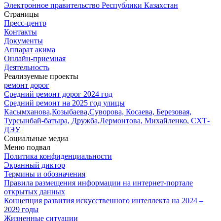
Электронное правительство Республики Казахстан
Страницы
Пресс-центр
Контакты
Документы
Аппарат акима
Онлайн-приемная
Деятельность
Реализуемые проекты
ремонт дорог
Средний ремонт дорог 2024 год
Средний ремонт на 2025 год улицы
Касымханова,Козыбаева,Суворова, Косаева, Березовая,
Турсынбай-батыра, Дружба,Лермонтова, Михайленко, СХТ-
ДЭУ
Социальные медиа
Меню подвал
Политика конфиденциальности
Экранный диктор
Термины и обозначения
Правила размещения информации на интернет-портале
открытых данных
Концепция развития искусственного интеллекта на 2024 –
2029 годы
Жизненные ситуации