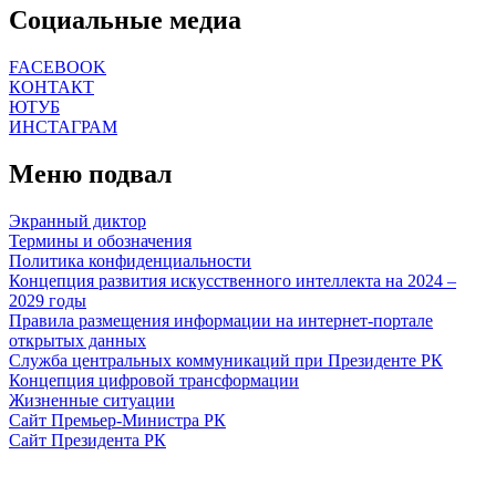
Социальные медиа
FACEBOOK
КОНТАКТ
ЮТУБ
ИНСТАГРАМ
Меню подвал
Экранный диктор
Термины и обозначения
Политика конфиденциальности
Концепция развития искусственного интеллекта на 2024 –
2029 годы
Правила размещения информации на интернет-портале
открытых данных
Служба центральных коммуникаций при Президенте РК
Концепция цифровой трансформации
Жизненные ситуации
Сайт Премьер-Министра РК
Сайт Президента РК