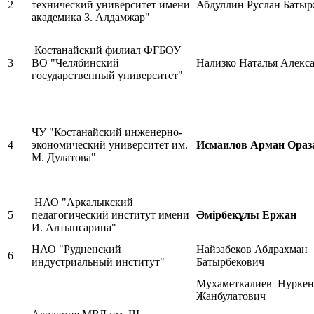
2
технический университет имени
Абдуллин Руслан Баты
академика З. Алдамжар"
Костанайский филиал ФГБОУ
3
ВО "Челябинский
Нализко Наталья Алекс
государственный университет"
ЧУ "Костанайский инженерно-
4
экономический университет им.
Исмаилов Арман Ораз
М. Дулатова"
НАО "Аркалыкский
5
педагогический институт имени
Әмірбекұлы Ержан
И. Алтынсарина"
НАО "Рудненский
Найзабеков Абдрахман
6
индустриальный институт"
Батырбекович
Мухаметкалиев Нуркен
Жанбулатович