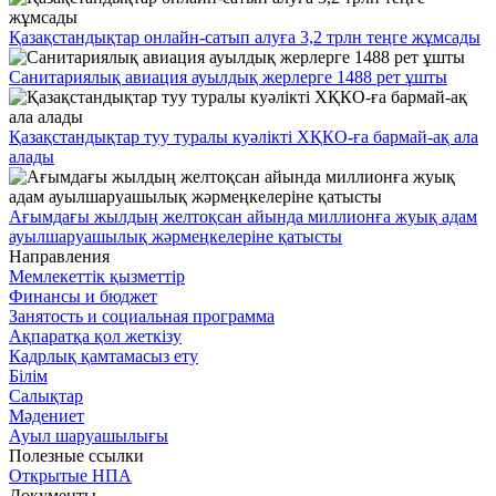
Қазақстандықтар онлайн-сатып алуға 3,2 трлн теңге жұмсады
Санитариялық авиация ауылдық жерлерге 1488 рет ұшты
Қазақстандықтар туу туралы куәлікті ХҚКО-ға бармай-ақ ала
алады
Ағымдағы жылдың желтоқсан айында миллионға жуық адам
ауылшаруашылық жәрмеңкелеріне қатысты
Направления
Мемлекеттік қызметтір
Финансы и бюджет
Занятость и социальная программа
Ақпаратқа қол жеткізу
Кадрлық қамтамасыз ету
Білім
Салықтар
Мәдениет
Ауыл шаруашылығы
Полезные ссылки
Открытые НПА
Документы