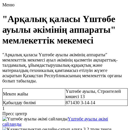
Меню
"Арқалық қаласы Үштөбе
ауылы әкімінің аппараты"
мемлекеттік мекемесі
"Арқалық қаласы Үштөбе ауылы әкімінің аппараты"
мемлекеттік мекемесі ауыл әкімінің қызметін ақпараттық-
талдамалық, ұйымдастырушылық-құқықтық және
материалдық-техникалық қамтамасыз етiлуiн жүзеге
асыратын Қазақстан Республикасының мемлекеттік органы
болып табылады.
Үштөбе ауылы, Строителей
Мекен жайы
көшесі 13
Қабылдау бөлімі
871430 3-14-14
1
Пресс центр
Үштөбе ауылы әкімі
сайланды