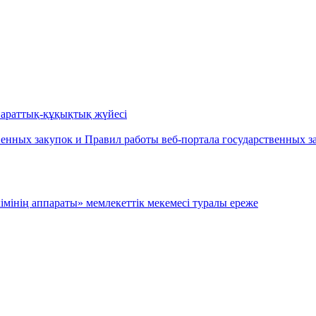
параттық-құқықтық жүйесі
енных закупок и Правил работы веб-портала государственных за
мiнiң аппараты» мемлекеттiк мекемесi туралы ереже