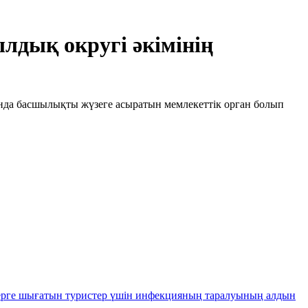
дық округі әкімінің
ында басшылықты жүзеге асыратын мемлекеттік орган болып
рге шығатын туристер үшін инфекцияның таралуының алдын