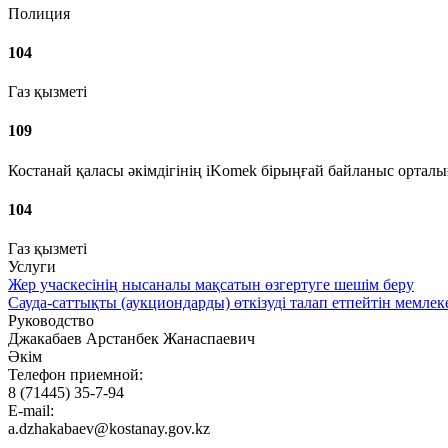
Полиция
104
Газ қызметі
109
Костанай қаласы әкімдігінің iKomek бірыңғай байланыс ортал
104
Газ қызметі
Услуги
Жер учаскесінің нысаналы мақсатын өзгертуге шешім беру
Сауда-саттықты (аукциондарды) өткізуді талап етпейтін мемлек
Руководство
Джакабаев Арстанбек Жанаспаевич
Әкім
Телефон приемной:
8 (71445) 35-7-94
E-mail:
a.dzhakabaev@kostanay.gov.kz