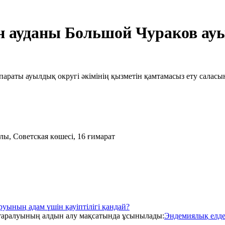
 ауданы Большой Чураков ауыл
параты ауылдық округі әкімінің қызметін қамтамасыз ету салас
ы, Советская көшесі, 16 ғимарат
уының адам үшін қауіптілігі қандай?
Эндемиялық елде