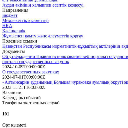
Аудан әкімінің халықпен есептік кездесуі
Направления
Бюджет
Мемлекеттік қызметтер
НҚА
Кәсіпкерлік
Жұмыспен қамту және әлеуметтік қорғау
Полезные ссылки
Қазақстан Республикасы нормативтік-құқықтық актілерінің ақ
Документы
Об утверждении Правил использования веб-портала государств
портала государственных закупок
2024-10-09T00:00:00Z
О государственных закупках
2024-07-01T00:00:00Z
«Алтынсарин ауданының Большая чураковка ауылдық округі әкi
2023-11-21T16:03:00Z
Вакансии
Календарь событий
Телефоны экстренных служб
101
Өрт қызметі