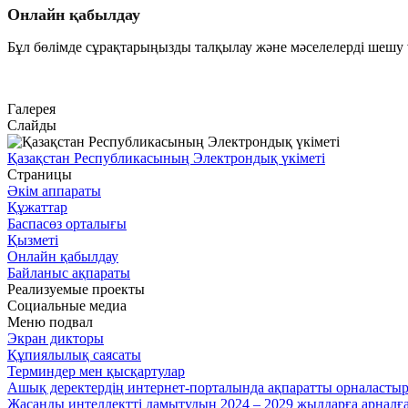
Онлайн қабылдау
Бұл бөлімде сұрақтарыңызды талқылау және мәселелерді шешу ү
Өту
Галерея
Слайды
Қазақстан Республикасының Электрондық үкіметі
Страницы
Әкім аппараты
Құжаттар
Баспасөз орталығы
Қызметі
Онлайн қабылдау
Байланыс ақпараты
Реализуемые проекты
Социальные медиа
Меню подвал
Экран дикторы
Құпиялылық саясаты
Терминдер мен қысқартулар
Ашық деректердің интернет-порталында ақпаратты орналасты
Жасанды интеллектті дамытудың 2024 – 2029 жылдарға арнал