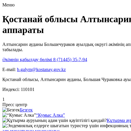
Меню
Қостанай облысы Алтынсарин
аппараты
Алтынсарин ауданы Большечураков ауылдық округі әкімінің ап
табылады.
Әкімнің қабылдау бөлімі 8 (71445) 35-7-94
E-mail:
b.galym@kostanay.gov.kz
Қостанай облысы, Алтынсарин ауданы, Большая Чураковка ауыл
Индексі: 110101
1
Пресс центр
Безгек
“Кумыс Алка”
Құтырма аур
алу мақсатында ұсынылады: