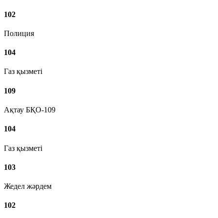
102
Полиция
104
Газ қызметі
109
Ақтау БҚО-109
104
Газ қызметі
103
Жедел жәрдем
102