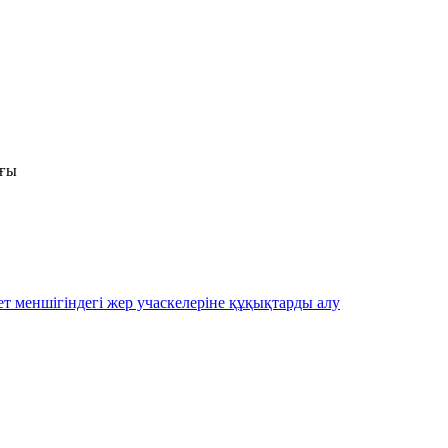
ығы
ет меншігіндегі жер учаскелеріне құқықтарды алу