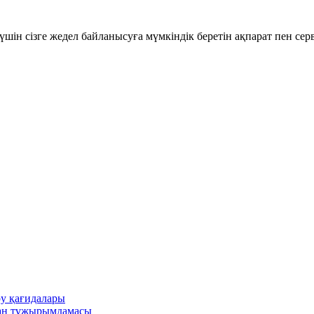
шін сізге жедел байланысуға мүмкіндік беретін ақпарат пен се
ру қағидалары
ған тұжырымдамасы