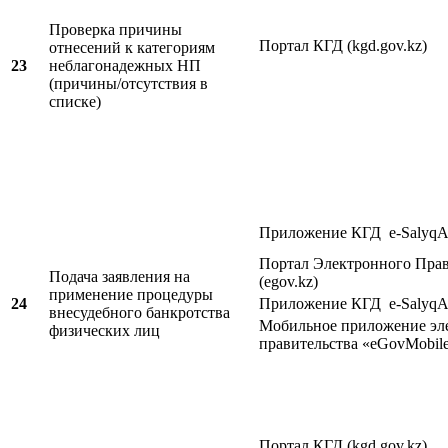
Проверка причины
Портал КГД (kgd.gov.kz)
отнесений к категориям
23
неблагонадежных НП
(причины/отсутствия в
списке)
Приложение КГД e-SalyqA
Портал Электронного Прав
Подача заявления на
(egov.kz)
применение процедуры
24
Приложение КГД e-SalyqA
внесудебного банкротства
Мобильное приложение эл
физических лиц
правительства «eGovMobil
Портал КГД (kgd.gov.kz)