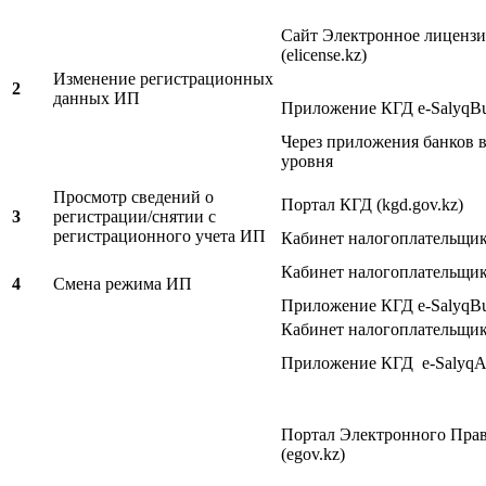
Сайт Электронное лиценз
(elicense.kz)
Изменение регистрационных
2
данных ИП
Приложение КГД e-SalyqBu
Через приложения банков 
уровня
Просмотр сведений о
Портал КГД (kgd.gov.kz)
3
регистрации/снятии с
регистрационного учета ИП
Кабинет налогоплательщи
Кабинет налогоплательщи
4
Смена режима ИП
Приложение КГД e-SalyqBu
Кабинет налогоплательщи
Приложение КГД e-SalyqA
Портал Электронного Прав
(egov.kz)