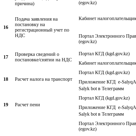
(egov.kz)
причина)
Кабинет налогоплательщи
Подача заявления на
постановку на
16
регистрационный учет по
НДС
Портал Электронного Прав
(egov.kz)
Портал КГД (kgd.gov.kz)
Проверка сведений о
17
постановке/снятии на НДС
Кабинет налогоплательщи
Портал КГД (kgd.gov.kz)
18
Расчет налога на транспорт
Приложение КГД e-SalyqA
Salyk bot в Телеграмм
Портал КГД (kgd.gov.kz)
19
Расчет пени
Приложение КГД e-SalyqA
Salyk bot в Телеграмм
Портал Электронного Прав
(egov.kz)