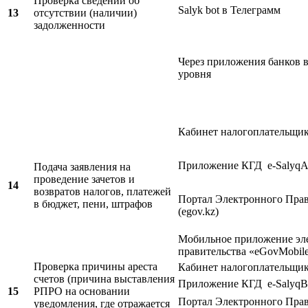
Проверка сведений об
Salyk bot в Телеграмм
13
отсутствии (наличии)
задолженности
Через приложения банков 
уровня
Кабинет налогоплательщи
Приложение КГД e-SalyqA
Подача заявления на
проведение зачетов и
14
возвратов налогов, платежей
Портал Электронного Прав
в бюджет, пени, штрафов
(egov.kz)
Мобильное приложение эл
правительства «eGovMobil
Проверка причины ареста
Кабинет налогоплательщи
счетов (причина выставления
Приложение КГД e-SalyqBu
15
РПРО на основании
Портал Электронного Прав
уведомления, где отражается