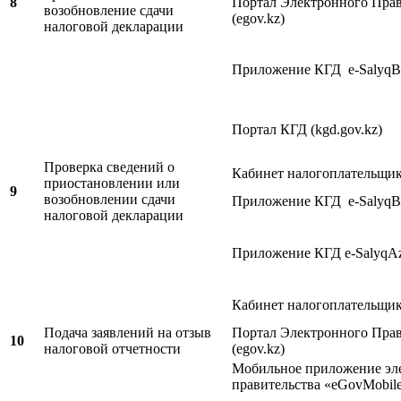
8
Портал Электронного Прав
возобновление сдачи
(egov.kz)
налоговой декларации
Приложение КГД e-SalyqBu
Портал КГД (kgd.gov.kz)
Проверка сведений о
Кабинет налогоплательщи
приостановлении или
9
возобновлении сдачи
Приложение КГД e-SalyqBu
налоговой декларации
Приложение КГД e-SalyqA
Кабинет налогоплательщи
Подача заявлений на отзыв
Портал Электронного Прав
10
налоговой отчетности
(egov.kz)
Мобильное приложение эл
правительства «eGovMobil