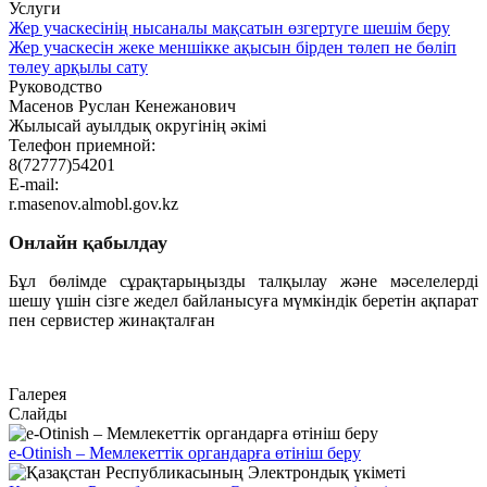
Услуги
Жер учаскесінің нысаналы мақсатын өзгертуге шешім беру
Жер учаскесін жеке меншікке ақысын бірден төлеп не бөліп
төлеу арқылы сату
Руководство
Масенов Руслан Кенежанович
Жылысай ауылдық округінің әкімі
Телефон приемной:
8(72777)54201
E-mail:
r.masenov.almobl.gov.kz
Онлайн қабылдау
Бұл бөлімде сұрақтарыңызды талқылау және мәселелерді
шешу үшін сізге жедел байланысуға мүмкіндік беретін ақпарат
пен сервистер жинақталған
Өту
Галерея
Слайды
e-Otinish – Мемлекеттік органдарға өтініш беру