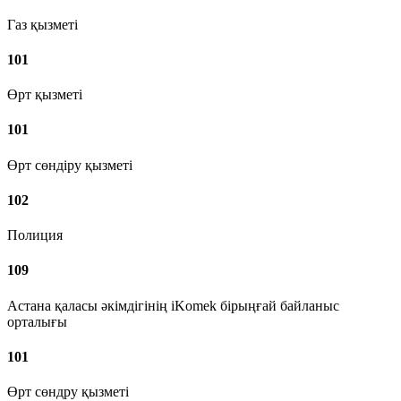
Газ қызметі
101
Өрт қызметі
101
Өрт сөндіру қызметі
102
Полиция
109
Астана қаласы әкімдігінің iKomek бірыңғай байланыс
орталығы
101
Өрт сөндру қызметі