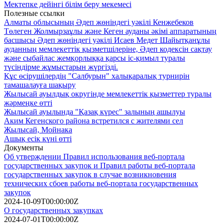
Мектепке дейінгі білім беру мекемесі
Полезные ссылки
Алматы облысының Әдеп жөніндегі уәкілі Кенжебеков
Төлеген Жолмырзаұлы және Кеген ауданы әкімі аппаратының
басшысы Әдеп жөніндегі уәкілі Исаев Медет Шайытқанұлы
ауданның мемлекеттік қызметшілеріне, Әдеп кодексін сақтау
және сыбайлас жемқорлыққа қарсы іс-қимыл туралы
түсіндірме жұмыстарын жүргізді.
Құс өсірушілердің "Салбурын" халықаралық турнирін
тамашалауға шақыру
Жылысай ауылдық округінде мемлекеттік қызметтер туралы
жәрмеңке өтті
Жылысай ауылында "Қазақ күрес" залының ашылуы
Аким Кегенского района встретился с жителями сел
Жылысай, Мойнака
Ашық есік күні өтті
Документы
Об утверждении Правил использования веб-портала
государственных закупок и Правил работы веб-портала
государственных закупок в случае возникновения
технических сбоев работы веб-портала государственных
закупок
2024-10-09T00:00:00Z
О государственных закупках
2024-07-01T00:00:00Z