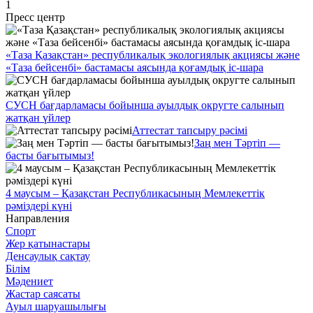
1
Пресс центр
«Таза Қазақстан» республикалық экологиялық акциясы және
«Таза бейсенбі» бастамасы аясында қоғамдық іс-шара
СУСН бағдарламасы бойынша ауылдық округте салынып
жатқан үйлер
Аттестат тапсыру рәсімі
Заң мен Тәртіп —
басты бағытымыз!
4 маусым – Қазақстан Республикасының Мемлекеттік
рәміздері күні
Направления
Спорт
Жер қатынастары
Денсаулық сақтау
Білім
Мәдениет
Жастар саясаты
Ауыл шаруашылығы