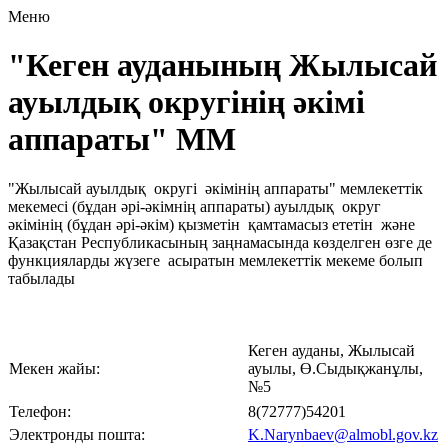
Меню
"Кеген ауданының Жылысай
ауылдық округінің әкімі
аппараты" ММ
"Жылысай ауылдық округі әкімінің аппараты" мемлекеттік
мекемесі (бұдан әрі-әкімнің аппараты) ауылдық округ
әкімінің (бұдан әрі-әкім) қызметін қамтамасыз ететін және
Қазақстан Республикасының заңнамасында көзделген өзге де
функцияларды жүзеге асыратын мемлекеттік мекеме болып
табылады
Кеген ауданы, Жылысай
Мекен жайы:
ауылы, Ө.Сыдықжанұлы,
№5
Телефон:
8(72777)54201
Электронды пошта:
K.Narynbaev@almobl.gov.kz