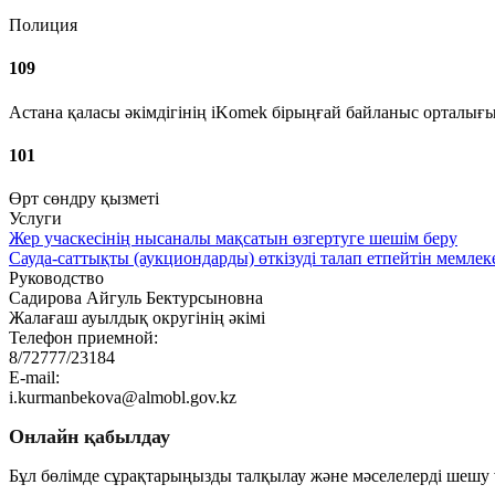
Полиция
109
Астана қаласы әкімдігінің iKomek бірыңғай байланыс орталығ
101
Өрт сөндру қызметі
Услуги
Жер учаскесінің нысаналы мақсатын өзгертуге шешім беру
Сауда-саттықты (аукциондарды) өткізуді талап етпейтін мемлек
Руководство
Садирова Айгуль Бектурсыновна
Жалағаш ауылдық округінің әкімі
Телефон приемной:
8/72777/23184
E-mail:
i.kurmanbekova@almobl.gov.kz
Онлайн қабылдау
Бұл бөлімде сұрақтарыңызды талқылау және мәселелерді шешу ү