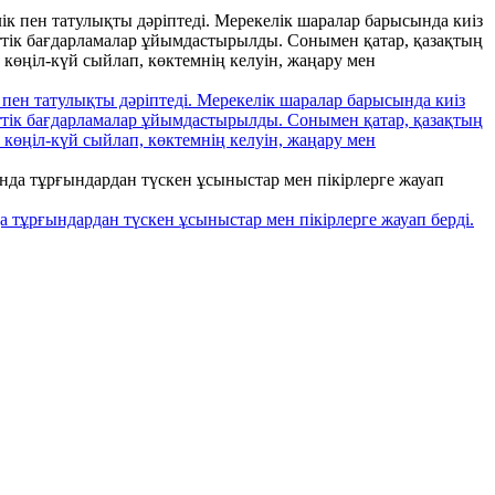
пен татулықты дәріптеді. Мерекелік шаралар барысында киіз
рттік бағдарламалар ұйымдастырылды. Сонымен қатар, қазақтың
өңіл-күй сыйлап, көктемнің келуін, жаңару мен
 тұрғындардан түскен ұсыныстар мен пікірлерге жауап берді.