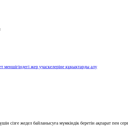
ы
ет меншігіндегі жер учаскелеріне құқықтарды алу
шін сізге жедел байланысуға мүмкіндік беретін ақпарат пен се