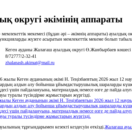
қ округі әкімінің аппараты
млекеттік мекемесі (бұдан әрі – әкімнің аппараты) ауылдық окру
функцияларды жүзеге асыратын мемлекеттік мекеме болып табыл
Кеген ауданы Жалағаш ауылдық округі Ө.Жанбырбаев көшесі
8/72777/2-32-41
zhalanash.akimat@mail.ru
жылы Кеген ауданының әкімі Н. Теңізбаевтың 2026 жыл 12 науры
олардың алдын алу бойынша ұйымдастырушылық шараларды күшей
ддесі үшін пайдалануына, материалдық немесе өзге де пайда алу
ауы туралы түсіндірме жұмыстарын жүргізді.
Жалағаш ауы