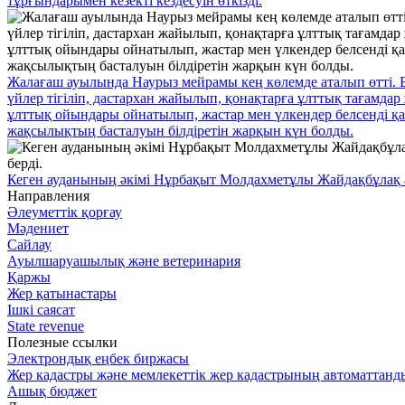
тұрғындарымен кезекті кездесуін өткізді.
Жалағаш ауылында Наурыз мейрамы кең көлемде аталып өтті. Бұ
үйлер тігіліп, дастархан жайылып, қонақтарға ұлттық тағамда
ұлттық ойындары ойнатылып, жастар мен үлкендер белсенді қа
жақсылықтың басталуын білдіретін жарқын күн болды.
Кеген ауданының әкімі Нұрбақыт Молдахметұлы Жайдақбұлақ ауы
Направления
Әлеуметтік қорғау
Мәдениет
Сайлау
Ауылшаруашылық және ветеринария
Қаржы
Жер қатынастары
Ішкі саясат
State revenue
Полезные ссылки
Электрондық еңбек биржасы
Жер кадастры және мемлекеттік жер кадастрының автоматтанд
Ашық бюджет