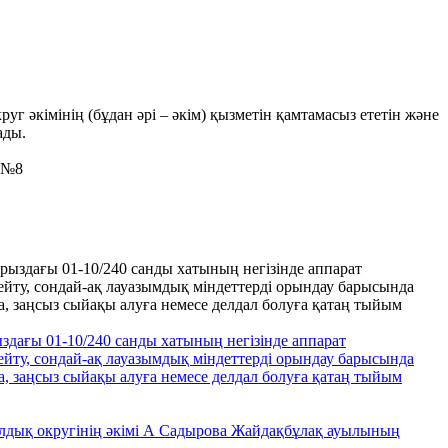
г әкімінің (бұдан әрі – әкім) қызметін қамтамасыз ететін және
ады.
 №8
здағы 01-10/240 санды хатының негізінде аппарат
ту, сондай-ақ лауазымдық міндеттерді орындау барысында
ға, заңсыз сыйақы алуға немесе делдал болуға қатаң тыйым
лдық округінің әкімі А Садырова Жайдақбұлақ ауылының