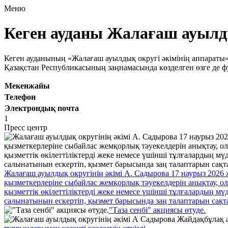
Меню
Кеген ауданы Жалағаш ауылды
Кеген ауданының «Жалағаш ауылдық округі әкімінің аппараты» ме
Қазақстан Республикасының заңнамасында көзделген өзге де 
Мекенжайы
Телефон
Электрондық почта
1
Пресс центр
Жалағаш ауылдық округінің әкімі А. Садырова 17 наурыз 2026 
қызметкерлеріне сыбайлас жемқорлық тәуекелдерін анықтау, 
қызметтік өкілеттіліктерді жеке немесе үшінші тұлғалардың мү
салынатынын ескертіп, қызмет барысында заң талаптарын сақт
"Таза сенбі" акциясы өтуде.