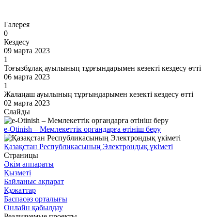
Өту
Галерея
0
Кездесу
09 марта 2023
1
Тоғызбұлақ ауылының тұрғындарымен кезекті кездесу өтті
06 марта 2023
1
Жалаңаш ауылының тұрғындарымен кезекті кездесу өтті
02 марта 2023
Слайды
e-Otinish – Мемлекеттік органдарға өтініш беру
Қазақстан Республикасының Электрондық үкіметі
Страницы
Әкім аппараты
Қызметі
Байланыс ақпарат
Құжаттар
Баспасөз орталығы
Онлайн қабылдау
Реализуемые проекты