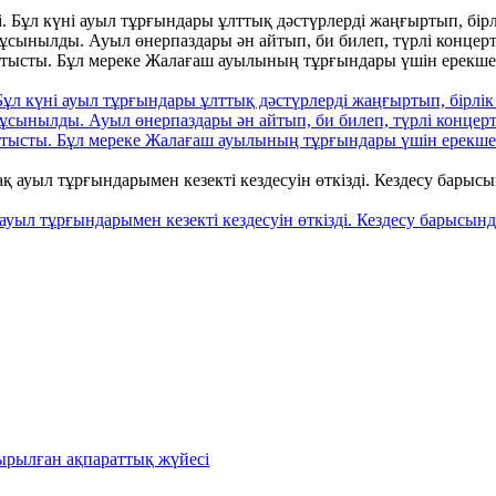
л күні ауыл тұрғындары ұлттық дәстүрлерді жаңғыртып, бірлік 
р ұсынылды. Ауыл өнерпаздары ән айтып, би билеп, түрлі конце
тысты. Бұл мереке Жалағаш ауылының тұрғындары үшін ерекше к
л тұрғындарымен кезекті кездесуін өткізді. Кездесу барысында
ырылған ақпараттық жүйесі