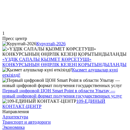
1
Пресс центр
Курултай-2026
«ҮЗДІК САПАЛЫ ҚЫЗМЕТ КӨРСЕТУШІ»
КОНКУРСЫНЫҢ ӨҢІРЛІК КЕЗЕҢІ ҚОРЫТЫНДЫЛАНДЫ
Қызмет алушылар күні
өткізілді!
Первый цифровой ЦОН Smart Point в области Улытау —
новый цифровой формат получения государственных услуг
109-ЕДИНЫЙ
КОНТАКТ-ЦЕНТР
Направления
Архитектура
Транспорт и автодороги
Экономика