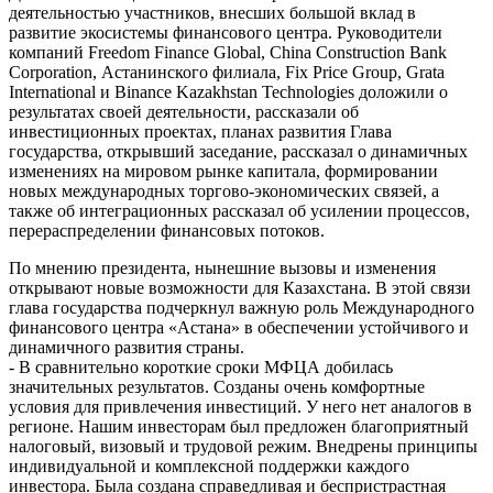
деятельностью участников, внесших большой вклад в
развитие экосистемы финансового центра. Руководители
компаний Freedom Finance Global, China Construction Bank
Corporation, Астанинского филиала, Fix Price Group, Grata
International и Binance Kazakhstan Technologies доложили о
результатах своей деятельности, рассказали об
инвестиционных проектах, планах развития Глава
государства, открывший заседание, рассказал о динамичных
изменениях на мировом рынке капитала, формировании
новых международных торгово-экономических связей, а
также об интеграционных рассказал об усилении процессов,
перераспределении финансовых потоков.
По мнению президента, нынешние вызовы и изменения
открывают новые возможности для Казахстана. В этой связи
глава государства подчеркнул важную роль Международного
финансового центра «Астана» в обеспечении устойчивого и
динамичного развития страны.
- В сравнительно короткие сроки МФЦА добилась
значительных результатов. Созданы очень комфортные
условия для привлечения инвестиций. У него нет аналогов в
регионе. Нашим инвесторам был предложен благоприятный
налоговый, визовый и трудовой режим. Внедрены принципы
индивидуальной и комплексной поддержки каждого
инвестора. Была создана справедливая и беспристрастная