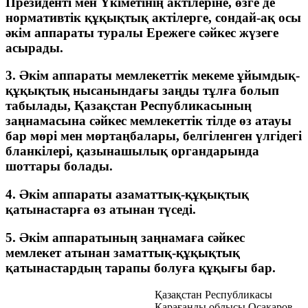
Президенті мен Үкіметінің актілеріне, өзге де
нормативтік құқықтық актілерге, сондай-ақ осы
әкім аппараты туралы Ережеге сәйкес жүзеге
асырады.
3. Әкім аппараты мемлекеттік мекеме ұйымдық-
құқықтық нысанындағы заңды тұлға болып
табылады, Қазақстан Республикасының
заңнамасына сәйкес мемлекеттік тілде өз атауы
бар мөрі мен мөртаңбалары, белгіленген үлгідегі
бланкілері, қазынашылық органдарында
шоттары болады.
4. Әкім аппараты азаматтық-құқықтық
қатынастарға өз атынан түседі.
5. Әкім аппаратының заңнамаға сәйкес
мемлекет атынан заматтық-құқықтық
қатынастардың тарапы болуға құқығы бар.
Қазақстан Республикасы
Қарағанды облысы Осакаров