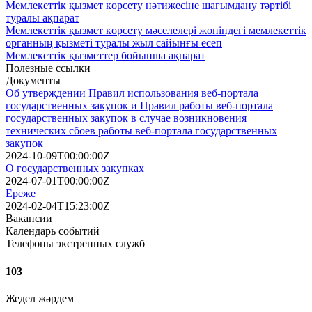
Мемлекеттік қызмет көрсету нәтижесіне шағымдану тәртібі
туралы ақпарат
Мемлекеттік қызмет көрсету мәселелері жөніндегі мемлекеттік
органның қызметі туралы жыл сайынғы есеп
Мемлекеттік қызметтер бойынша ақпарат
Полезные ссылки
Документы
Об утверждении Правил использования веб-портала
государственных закупок и Правил работы веб-портала
государственных закупок в случае возникновения
технических сбоев работы веб-портала государственных
закупок
2024-10-09T00:00:00Z
О государственных закупках
2024-07-01T00:00:00Z
Ереже
2024-02-04T15:23:00Z
Вакансии
Календарь событий
Телефоны экстренных служб
103
Жедел жәрдем