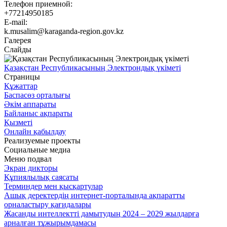
Телефон приемной:
+77214950185
E-mail:
k.musalim@karaganda-region.gov.kz
Галерея
Слайды
Қазақстан Республикасының Электрондық үкіметі
Страницы
Құжаттар
Баспасөз орталығы
Әкім аппараты
Байланыс ақпараты
Қызметі
Онлайн қабылдау
Реализуемые проекты
Социальные медиа
Меню подвал
Экран дикторы
Құпиялылық саясаты
Терминдер мен қысқартулар
Ашық деректердің интернет-порталында ақпаратты
орналастыру қағидалары
Жасанды интеллектті дамытудың 2024 – 2029 жылдарға
арналған тұжырымдамасы