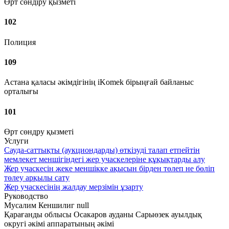
Өрт сөндіру қызметі
102
Полиция
109
Астана қаласы әкімдігінің iKomek бірыңғай байланыс
орталығы
101
Өрт сөндру қызметі
Услуги
Сауда-саттықты (аукциондарды) өткізуді талап етпейтін
мемлекет меншігіндегі жер учаскелеріне құқықтарды алу
Жер учаскесін жеке меншікке ақысын бірден төлеп не бөліп
төлеу арқылы сату
Жер учаскесінің жалдау мерзімін ұзарту
Руководство
Мусалим Кеншилиг null
Қарағанды облысы Осакаров ауданы Сарыөзек ауылдық
округі әкімі аппаратының әкімі