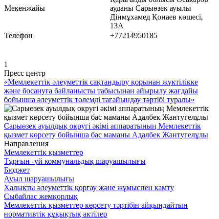
Мекенжайы
ауданы Сарыөзек ауылы
Дінмұхамед Қонаев көшесі,
13А
Телефон
+77214950185
1
Пресс центр
«Мемлекеттік әлеуметтік сақтандыру қорынан жүктілікке
және босануға байланысты табысынан айырылу жағдайы
бойынша әлеуметтік төлемді тағайындау тәртібі туралы»
Сарыөзек ауылдық округі әкімі аппаратының Мемлекеттік
қызмет көрсету бойынша бас маманы Адалбек Жантугелұлы
Направления
Мемлекеттік қызметтер
Тұрғын -үй коммунальдық шаруашылығы
Бюджет
Ауыл шаруашылығы
Халықты әлеуметтік қорғау және жұмыспен қамту
Сыбайлас жемқорлық
Мемлекеттік қызметтер көрсету тәртібін айқындайтын
нормативтік құқықтық актілер