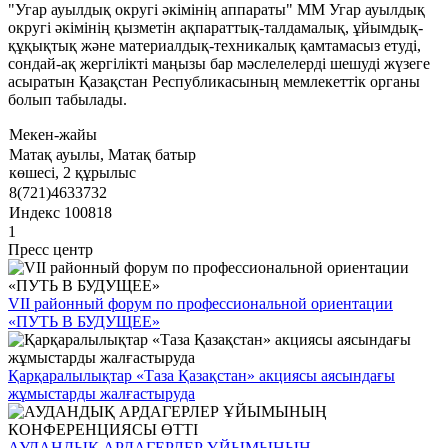
"Угар ауылдық округі әкімінің аппараты" ММ Угар ауылдық
округі әкімінің қызметін ақпараттық-талдамалық, ұйымдық-
құқықтық және материалдық-техникалық қамтамасыз етуді,
сондай-ақ жергілікті маңызы бар мәслелелерді шешуді жүзеге
асыратын Қазақстан Республикасының мемлекеттік органы
болып табылады.
Мекен-жайы
Матақ ауылы, Матақ батыр
көшесі, 2 құрылыс
8(721)4633732
Индекс 100818
1
Пресс центр
VII районный форум по профессиональной ориентации
«ПУТЬ В БУДУЩЕЕ»
Қарқаралылықтар «Таза Қазақстан» акциясы аясындағы
жұмыстарды жалғастыруда
АУДАНДЫҚ АРДАГЕРЛЕР ҰЙЫМЫНЫҢ