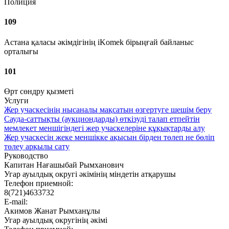
Полиция
109
Астана қаласы әкімдігінің iKomek бірыңғай байланыс
орталығы
101
Өрт сөндру қызметі
Услуги
Жер учаскесінің нысаналы мақсатын өзгертуге шешім беру
Сауда-саттықты (аукциондарды) өткізуді талап етпейтін
мемлекет меншігіндегі жер учаскелеріне құқықтарды алу
Жер учаскесін жеке меншікке ақысын бірден төлеп не бөліп
төлеу арқылы сату
Руководство
Капитан Нағашыбай Рымханович
Угар ауылдық округі әкімінің міндетін атқарушы
Телефон приемной:
8(721)4633732
E-mail:
Акимов Жанат Рымханұлы
Угар ауылдық округінің әкімі