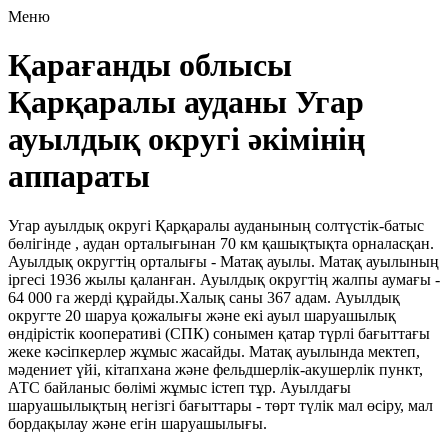
Меню
Қарағанды облысы
Қарқаралы ауданы Угар
ауылдық округі әкімінің
аппараты
Угар ауылдық округі Қарқаралы ауданының солтүстік-батыс
бөлігінде , аудан орталығынан 70 км қашықтықта орналасқан.
Ауылдық округтің орталығы - Матақ ауылы. Матақ ауылының
іргесі 1936 жылы қаланған. Ауылдық округтің жалпы аумағы -
64 000 га жерді құрайды.Халық саны 367 адам. Ауылдық
округте 20 шаруа қожалығы және екі ауыл шаруашылық
өндірістік кооперативі (СПК) сонымен қатар түрлі бағыттағы
жеке кәсіпкерлер жұмыс жасайды. Матақ ауылында мектеп,
мәдениет үйі, кітапхана және фельдшерлік-акушерлік пункт,
АТС байланыс бөлімі жұмыс істеп тұр. Ауылдағы
шаруашылықтың негізгі бағыттары - төрт түлік мал өсіру, мал
бордақылау және егін шаруашылығы.