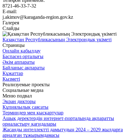
Телефон приемной:
8721-46-33-7-32
E-mail:
j.akimov@karaganda-region.gov.kz
Галерея
Слайды
Қазақстан Республикасының Электрондық үкіметі
Страницы
Онлайн қабылдау
Баспасөз орталығы
Әкім аппараты
Байланыс ақпараты
Құжаттар
Қызметі
Реализуемые проекты
Социальные медиа
Меню подвал
Экран дикторы
Құпиялылық саясаты
Терминдер мен қысқартулар
Ашық деректердің интернет-порталында ақпаратты
орналастыру қағидалары
Жасанды интеллектті дамытудың 2024 – 2029 жылдарға
арналған тұжырымдамасы