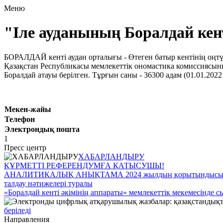
Меню
"Іле ауданының Боралдай кен
БОРАЛДАЙ кенті аудан орталығы - Өтеген батыр кентінің оңт
Қазақстан Республикасы мемлекеттiк ономастика комиссиясыны
Боралдай атауы берілген. Тұрғын саны - 36300 адам (01.01.2022
Мекен-жайы
Телефон
Электрондық пошта
1
Пресс центр
ХАБАРЛАНДЫРУ
ҚҰРМЕТТІ РЕФЕРЕНДУМҒА ҚАТЫСУШЫ!
АНАЛИТИКАЛЫҚ АНЫҚТАМА 2024 жылдың қорытындысы бойынша 
талдау нәтижелері туралы
«Боралдай кенті әкімінің аппараты» мемлекеттік мекемесінде 
беріледі
Направления