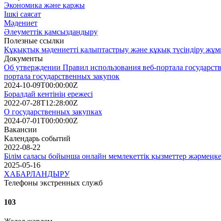
Экономика және қаржы
Ішкі саясат
Мәдениет
Әлеуметтік қамсыздандыру
Полезные ссылки
Құқықтық мәдениетті қалыптастрыу және құқық түсіндіру ж
Документы
Об утверждении Правил использования веб-портала государств
портала государственных закупок
2024-10-09T00:00:00Z
Боралдай кентінің ережесі
2022-07-28T12:28:00Z
О государственных закупках
2024-07-01T00:00:00Z
Вакансии
Календарь событий
2022-08-22
Білім саласы бойынша онлайн мемлекеттік қызметтер жәрмеңк
2025-05-16
ХАБАРЛАНДЫРУ
Телефоны экстренных служб
103