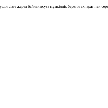
шін сізге жедел байланысуға мүмкіндік беретін ақпарат пен се