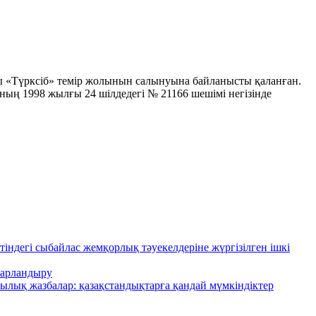
лы «Түрксіб» темір жолынын салынуына байланысты қаланған.
ың 1998 жылғы 24 шілдедегі № 21166 шешімі негізінде
і сыбайлас жемқорлық тәуекелдеріне жүргізілген ішкі
абарландыру
лық жазбалар: қазақстандықтарға қандай мүмкіндіктер