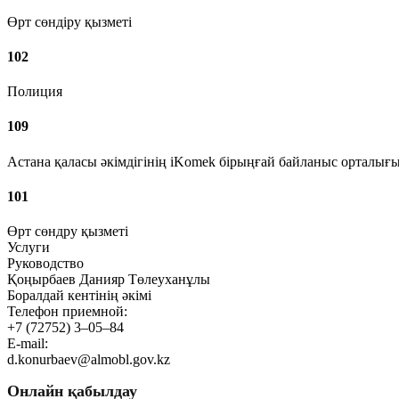
Өрт сөндіру қызметі
102
Полиция
109
Астана қаласы әкімдігінің iKomek бірыңғай байланыс орталығ
101
Өрт сөндру қызметі
Услуги
Руководство
Қоңырбаев Данияр Төлеуханұлы
Боралдай кентінің әкімі
Телефон приемной:
+7 (72752) 3‒05‒84
E-mail:
d.konurbaev@almobl.gov.kz
Онлайн қабылдау