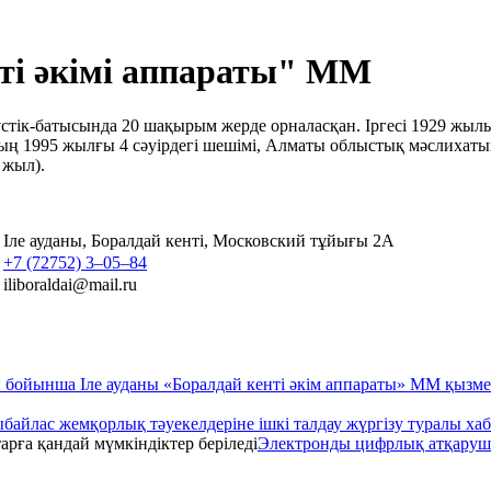
ті әкімі аппараты" ММ
үстік-батысында 20 шақырым жерде орналасқан. Іргесі 1929 жы
ң 1995 жылғы 4 сәуiрдегi шешiмi, Алматы облыстық мәслихатын
 жыл).
Іле ауданы, Боралдай кенті, Московский тұйығы 2А
+7 (72752) 3‒05‒84
iliboraldai@mail.ru
Іле ауданы «Боралдай кенті әкім аппараты» ММ қызметіндег
сыбайлас жемқорлық тәуекелдеріне ішкі талдау жүргізу туралы х
Электронды цифрлық атқарушы