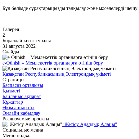
Бұл бөлімде сұрақтарыңызды талқылау және мәселелерді шешу ү
Өту
Галерея
2
Боралдай кенті туралы
31 августа 2022
Слайды
e-Otinish – Мемлекеттік органдарға өтініш беру
Қазақстан Республикасының Электрондық үкіметі
Страницы
Баспасөз орталығы
Қызметі
Байланыс ақпарат
Құжаттар
Әкім аппараты
Онлайн қабылдау
Реализуемые проекты
"Жетісу Адалдық Алаңы"
Социальные медиа
Меню подвал