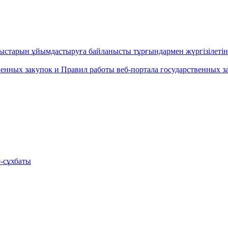
ұмыстарын ұйымдастыруға байланысты тұрғындармен жүргізіл
енных закупок и Правил работы веб-портала государственных за
е-сұхбаты