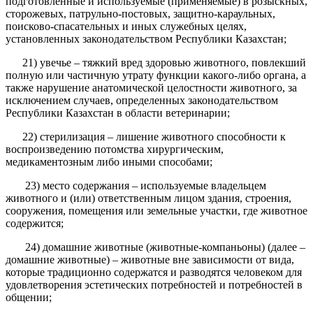
подготовленные и используемые (применяемые) в розыскных,
сторожевых, патрульно-постовых, защитно-караульных,
поисково-спасательных и иных служебных целях,
установленных законодательством Республики Казахстан;
21) увечье – тяжкий вред здоровью животного, повлекший
полную или частичную утрату функции какого-либо органа, а
также нарушение анатомической целостности животного, за
исключением случаев, определенных законодательством
Республики Казахстан в области ветеринарии;
22) стерилизация – лишение животного способности к
воспроизведению потомства хирургическим,
медикаментозным либо иными способами;
23) место содержания – используемые владельцем
животного и (или) ответственным лицом здания, строения,
сооружения, помещения или земельные участки, где животное
содержится;
24) домашние животные (животные-компаньоны) (далее –
домашние животные) – животные вне зависимости от вида,
которые традиционно содержатся и разводятся человеком для
удовлетворения эстетических потребностей и потребностей в
общении;