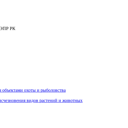
МЭПР РК
 объектами охоты и рыболовства
исчезновения видов растений и животных