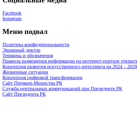
Facebook
Instagram
Меню подвал
Политика конфиденциальности
Экранный диктор
Термины и обозначения
Правила размещения информации на интернет-портале откры
Концепция развития искусственного интеллекта на 2024 – 202
Жизненные ситуации
Концепция цифровой трансформации
Сайт Премьер-Министра РК
Служба центральных коммуникаций при Президенте РК
Сайт Президента РК