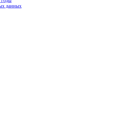
9 годы
тых данных