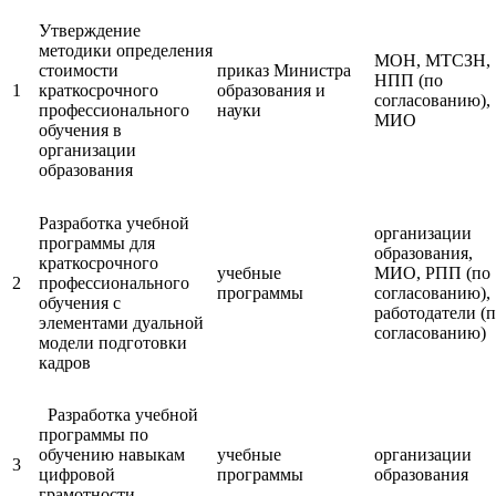
Утверждение
методики определения
МОН, МТСЗН,
стоимости
приказ Министра
НПП (по
1
краткосрочного
образования и
согласованию),
профессионального
науки
МИО
обучения в
организации
образования
Разработка учебной
организации
программы для
образования,
краткосрочного
учебные
МИО, РПП (по
2
профессионального
программы
согласованию),
обучения с
работодатели (
элементами дуальной
согласованию)
модели подготовки
кадров
Разработка учебной
программы по
обучению навыкам
учебные
организации
3
цифровой
программы
образования
грамотности,