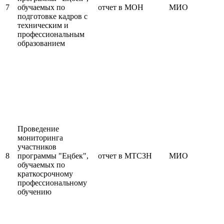
7
обучаемых по
отчет в МОН
МИО
подготовке кадров с
техническим и
профессиональным
образованием
Проведение
мониторинга
участников
8
программы "Еңбек",
отчет в МТСЗН
МИО
обучаемых по
краткосрочному
профессиональному
обучению