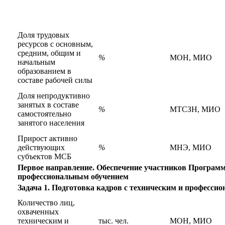
Доля трудовых
ресурсов с основным,
средним, общим и
%
МОН, МИО
начальным
образованием в
составе рабочей силы
Доля непродуктивно
занятых в составе
%
МТСЗН, МИО
самостоятельно
занятого населения
Прирост активно
действующих
%
МНЭ, МИО
субъектов МСБ
Первое направление. Обеспечение участников Програм
профессиональным обучением
Задача 1. Подготовка кадров с техническим и професси
Количество лиц,
охваченных
техническим и
тыс. чел.
МОН, МИО