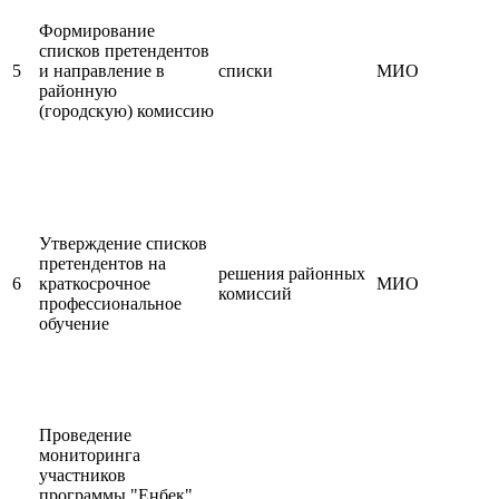
Формирование
списков претендентов
5
и направление в
списки
МИО
районную
(городскую) комиссию
Утверждение списков
претендентов на
решения районных
6
краткосрочное
МИО
комиссий
профессиональное
обучение
Проведение
мониторинга
участников
программы "Еңбек",