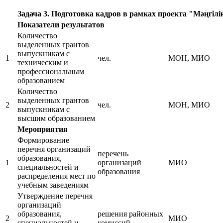
Задача 3. Подготовка кадров в рамках проекта "Мәңгілі
Показатели результатов
Количество
выделенных грантов
выпускникам с
1
чел.
МОН, МИО
техническим и
профессиональным
образованием
Количество
выделенных грантов
2
чел.
МОН, МИО
выпускникам с
высшим образованием
Мероприятия
Формирование
перечня организаций
перечень
образования,
1
организаций
МИО
специальностей и
образования
распределения мест по
учебным заведениям
Утверждение перечня
организаций
образования,
решения районных
2
МИО
специальностей и
комиссий