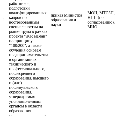
работников,
подготовки
квалифицированных
МОН, МТСЗН,
приказ Министра
кадров по
НПП (по
1
образования и
востребованным
согласованию),
науки
специальностям на
МИО
рынке труда в рамках
проекта "Жас маман"
по принципу
"100/200", а также
обучения основам
предпринимательства
в организациях
технического и
профессионального,
послесреднего
образования, высшего
и (или)
послевузовского
образования,
утверждаемых
уполномоченным
органом в области
образования