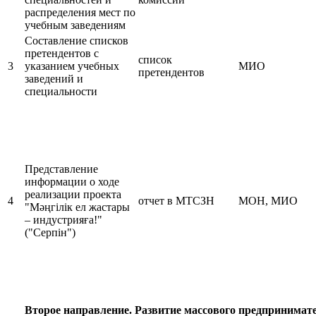
распределения мест по
учебным заведениям
Составление списков
претендентов с
список
3
указанием учебных
МИО
претендентов
заведений и
специальности
Представление
информации о ходе
реализации проекта
4
отчет в МТСЗН
МОН, МИО
"Мәңгілік ел жастары
– индустрияға!"
("Серпін")
Второе направление. Развитие массового предпринимат