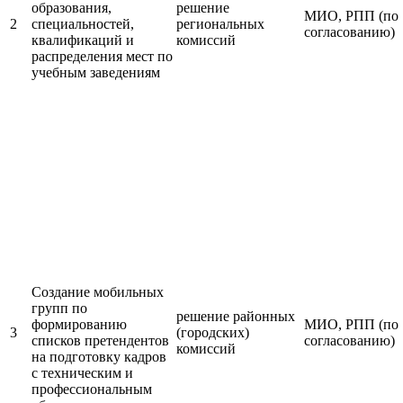
образования,
решение
МИО, РПП (по
2
специальностей,
региональных
согласованию)
квалификаций и
комиссий
распределения мест по
учебным заведениям
Создание мобильных
групп по
решение районных
формированию
МИО, РПП (по
3
(городских)
списков претендентов
согласованию)
комиссий
на подготовку кадров
с техническим и
профессиональным