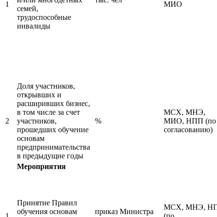
1
МИО
семей,
трудоспособные
инвалиды
Доля участников,
открывших и
расширивших бизнес,
в том числе за счет
МСХ, МНЭ,
2
участников,
%
МИО, НПП (по
прошедших обучение
согласованию)
основам
предпринимательства
в предыдущие годы
Мероприятия
Принятие Правил
МСХ, МНЭ, Н
обучения основам
приказ Министра
1
(по