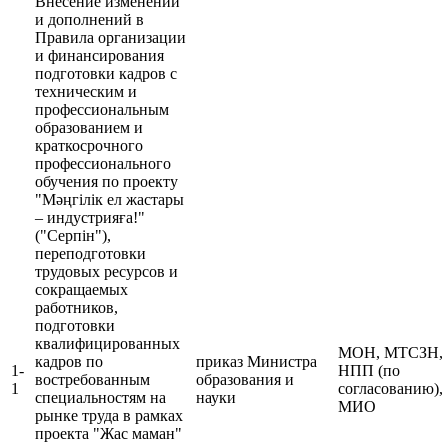
Внесение изменений
и дополнений в
Правила организации
и финансирования
подготовки кадров с
техническим и
профессиональным
образованием и
краткосрочного
профессионального
обучения по проекту
"Мәңгілік ел жастары
– индустрияға!"
("Серпін"),
переподготовки
трудовых ресурсов и
сокращаемых
работников,
подготовки
квалифицированных
МОН, МТСЗН,
кадров по
приказ Министра
1-
НПП (по
востребованным
образования и
1
согласованию),
специальностям на
науки
МИО
рынке труда в рамках
проекта "Жас маман"