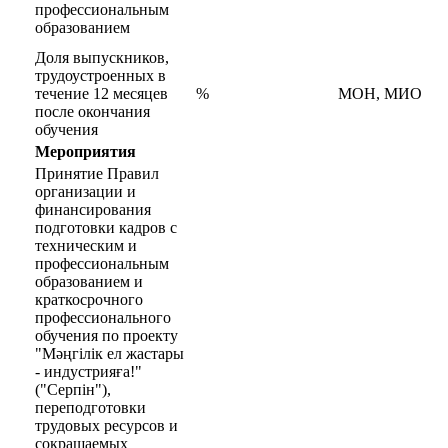
профессиональным
образованием
Доля выпускников,
трудоустроенных в
течение 12 месяцев
%
МОН, МИО
после окончания
обучения
Мероприятия
Принятие Правил
организации и
финансирования
подготовки кадров с
техническим и
профессиональным
образованием и
краткосрочного
профессионального
обучения по проекту
"Мәңгілік ел жастары
- индустрияға!"
("Серпін"),
переподготовки
трудовых ресурсов и
сокращаемых