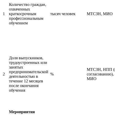
Количество граждан,
охваченных
1
краткосрочным
тысяч человек
МТСЗН, МИО
профессиональным
обучением
Доля выпускников,
трудоустроенных или
занятых
МТСЗН, НПП (
предпринимательской
2
%
согласованию),
деятельностью в
МИО
течение 12 месяцев
после окончания
обучения
Мероприятия