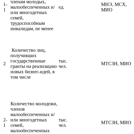
членам молодых,
1-
МНЭ, МСХ,
малообеспеченных и/
ед.
1
МИО
или многодетных
семей,
трудоспособным
инвалидам, не менее
Количество лиц,
получивших
государственные
тыс.
2
МТСЗН, МИО
гранты на реализацию
чел.
новых бизнес-идей, в
том числе
Количество молодежи,
членов
малообеспеченных и/
2-
или многодетных
тыс.
МТСЗН, МИО
1
семей,
чел.
малообеспеченных