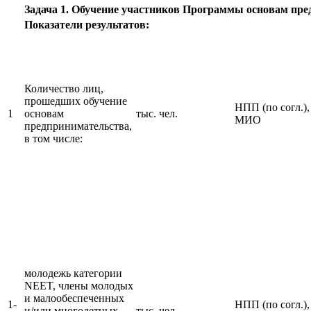
Задача 1. Обучение участников Программы основам пре
Показатели результатов:
Количество лиц,
прошедших обучение
НПП (по согл.),
1
основам
тыс. чел.
МИО
предпринимательства,
в том числе:
молодежь категории
NEET, члены молодых
и малообеспеченных
1-
НПП (по согл.),
и/или многодетных
тыс. чел