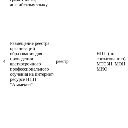
английскому языку
Размещение реестра
организаций
образования для
НПП (по
проведения
согласованию),
4
реестр
краткосрочного
МТСЗН, МОН,
профессионального
МИО
обучения на интернет-
ресурсе НПП
"Атамекен"