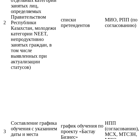
отдельных категорий
занятых лиц,
определяемых
Правительством
списки
МИО, РПП (по
2
Республики
претендентов
согласованию)
Казахстан, молодежи
категории NEET,
непродуктивно
занятых граждан, в
том числе
выявленных при
актуализации
статусов)
Составление графика
НПП
график обучения по
обучения с указанием
(согласованию),
3
проекту «Бастау
даты и места
МСХ, МТСЗН,
Бизнес»