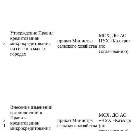
Утверждение Правил
МСХ, ДО АО
кредитования/
приказ Министра
НУХ «Казагро»
2
микрокредитования
сельского хозяйства
(по
на селе и в малых
согласованию)
городах
Внесение изменений
и дополнений в
МСХ, ДО АО
Правила
2-
приказ Министра
«НУХ «КазАгр
кредитования/
1
сельского хозяйства
(по
микрокредитования
согласованию)