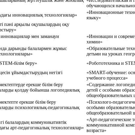
шыларының зерттеушілік және жобалық
«Исследовательская и 
обучающихся начальн
«Инновационные техно
удағы инновациялық технологиялар»
языку»
иеті пәні арқылы оқушылардың оқу
астыру»
инновациялар мен заманауи
«Инновации и совреме
химии»
ында дарынды балалармен жұмыс
«Образовательные тех
технологиялары»
детьми на уроках геог
STEM-білім беру»
«Робототехника и STE
оцесін ұйымдастырудың негізгі
«SMART-обучение: ос
учебного процесса»
мектептерде ерекше білім беру
«Содержание логопеди
алаларды қолдау бойынша логопедиялық
детей с особыми образ
общеобразовательных 
мектепте ерекше білім беру
«Психолого-педагогиче
алаларды психологиялық-педагогикалық
особыми образователь
общеобразовательной 
«Арт-педагогические т
гі балалардың коммуникативтік
коммуникативной комп
удағы арт-педагогикалық технологиялар»
возраста»