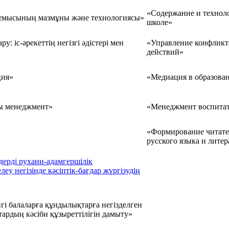
«Содержание и технол
жұмысының мазмұны және технологиясы»
школе»
: іс-әрекеттің негізгі әдістері мен
«Управление конфликт
действий»
ция»
«Медиация в образова
ы менеджмент»
«Менеджмент воспитат
«Формирование читате
русского языка и лите
дерді рухани-адамгершілік
еу негізінде кәсіптік-бағдар жүргізудің
гі балаларға құндылықтарға негізделген
тардың кәсіби құзыреттілігін дамыту»