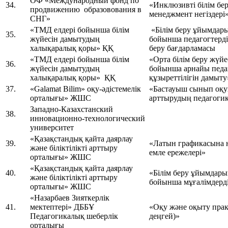
ОФ «Международный фонд по
34.
«Инклюзивті білім бе
продвижению образовования в
менеджмент негіздері
СНГ»
«ТМД елдері бойынша білім
«Білім беру ұйымдары
35.
жүйесін дамытудың
бойынша педагогтердің
халықаралық қоры» ҚҚ
беру бағдарламасы
«ТМД елдері бойынша білім
«Орта білім беру жүйе
36.
жүйесін дамытудың
бойынша арнайы педаг
халықаралық қоры» ҚҚ
құзыреттілігін дамыту
37.
«Galamat Вilim» оқу-әдістемелік
«Бастауыш сынып оқ
орталығы» ЖШС
арттырудың педагогик
Западно-Казахстанский
38.
инновационно-технологический
университет
«Қазақстандық қайта даярлау
39.
«Латын графикасына не
және біліктілікті арттыру
емле ережелері»
орталығы» ЖШС
«Қазақстандық қайта даярлау
40.
«Білім беру ұйымдарын
және біліктілікті арттыру
бойынша мұғалімдерді
орталығы» ЖШС
«Назарбаев Зияткерлік
41.
мектептері» ДББҰ
«Оқу және оқыту пра
Педагогикалық шеберлік
деңгей)»
орталығы