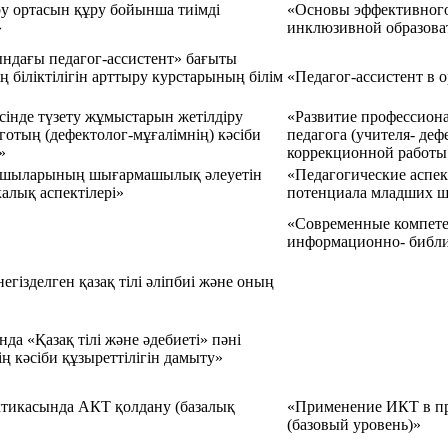
ру ортасын құру бойынша тиімді
«Основы эффективного
»
инклюзивной образова
ндағы педагог-ассистент» бағыты
 біліктілігін арттыру курстарының білім
«Педагог-ассистент в 
сінде түзету жұмыстарын жетілдіру
«Развитие профессион
отың (дефектолог-мұғалімнің) кәсіби
педагога (учителя- де
»
коррекционной работы 
ушыларының шығармашылық әлеуетін
«Педагогические аспе
алық аспектілері»
потенциала младших ш
«Современные компете
информационно- библи
гізделген қазақ тілі әліпбиі және оның
да «Қазақ тілі және әдебиеті» пәні
ң кәсіби құзыреттілігін дамыту»
ктикасында АКТ қолдану (базалық
«Применение ИКТ в пр
(базовый уровень)»