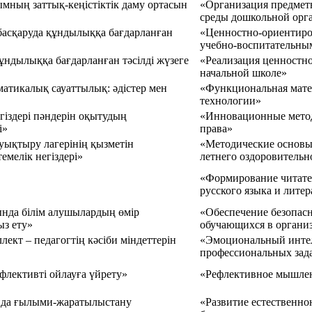
ымның заттық-кеңістіктік даму ортасын
«Организация предмет
среды дошкольной орг
 басқаруда құндылыққа бағдарланған
«Ценностно-ориентиро
учебно-воспитательны
ұндылыққа бағдарланған тәсілді жүзеге
«Реализация ценностно
начальной школе»
тикалық сауаттылық: әдістер мен
«Функциональная мате
технологии»
гіздері пәндерін оқытудың
«Инновационные метод
і»
права»
уықтыру лагерінің қызметін
«Методические основы 
емелік негіздері»
летнего оздоровительн
«Формирование читате
русского языка и лите
нда білім алушылардың өмір
«Обеспечение безопас
ыз ету»
обучающихся в органи
ект – педагогтің кәсіби міндеттерін
«Эмоциональный интел
профессиональных зада
флективті ойлауға үйрету»
«Рефлективное мышле
нда ғылыми-жаратылыстану
«Развитие естественно