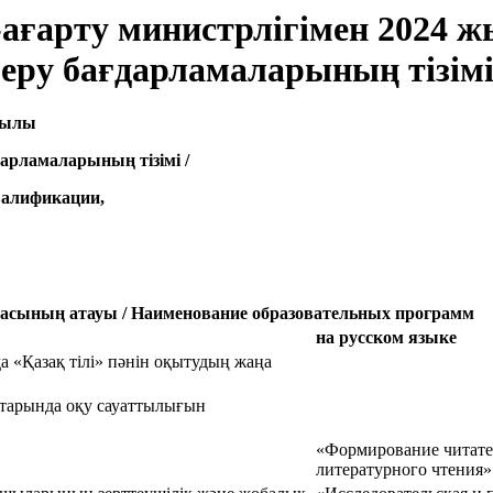
ғарту министрлігімен 2024 жыл
еру бағдарламаларының тізім
 жылы
дарламаларының тізімі /
валификации,
масының атауы /
Наименование образовательных программ
на русском языке
 «Қазақ тілі» пәнін оқытудың жаңа
қтарында оқу сауаттылығын
«Формирование читате
литературного чтения»