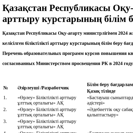
Қазақстан Республикасы Оқу-а
арттыру курстарының білім б
Қазақстан Республикасы Оқу-ағарту министрлігімен 2024
келісілген біліктілікті арттыру курстарының білім беру бағ
Перечень образовательных программ курсов повышения к
согласованных Министерством просвещения РК в 2024 году
Б
ілім беру бағдарла
№
Әзірлеуші
/Разработчик
Қазақ тілінде
1.
«Өрлеу» Біліктілікті арттыру
«Бастауыш сыныптарда
ұлттық орталығы» АҚ
әдістері»
2.
«Өрлеу» Біліктілікті арттыру
«Әдебиеттік оқу саба
ұлттық орталығы» АҚ
қалыптастыру»
3.
«Өрлеу» Біліктілікті арттыру
ұлттық орталығы» АҚ