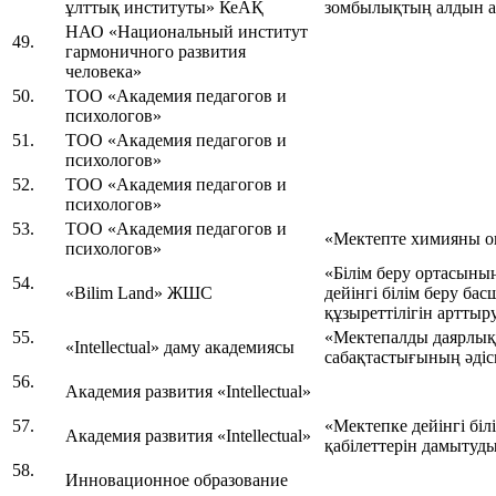
ұлттық институты» КеАҚ
зомбылықтың алдын а
НАО «Национальный институт
49.
гармоничного развития
человека»
50.
ТОО «Академия педагогов и
психологов»
51.
ТОО «Академия педагогов и
психологов»
52.
ТОО «Академия педагогов и
психологов»
53.
ТОО «Академия педагогов и
«Мектепте химияны оқ
психологов»
«Білім беру ортасыны
54.
«Bilim Land» ЖШС
дейінгі білім беру ба
құзыреттілігін арттыр
55.
«Мектепалды даярлық 
«Intellectual» даму академиясы
сабақтастығының әдіс
56.
Академия развития «Іntellectual»
57.
«Мектепке дейінгі біл
Академия развития «Іntellectual»
қабілеттерін дамытуды
58.
Инновационное образование