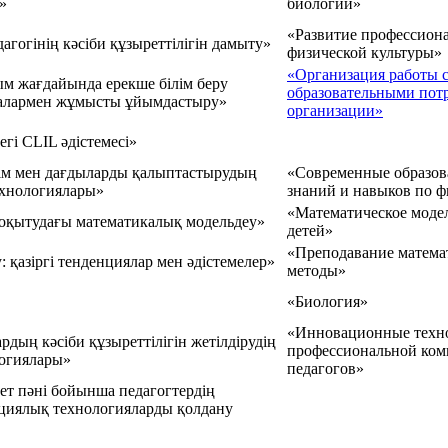
»
биологии»
«Развитие профессиона
гогінің кәсіби құзыреттілігін дамыту»
физической культуры»
«Организация работы с
ым жағдайында ерекше білім беру
образовательными пот
алалармен жұмысты ұйымдастыру»
организации»
егі CLIL әдістемесі»
ім мен дағдыларды қалыптастырудың
«Современные образов
технологиялары»
знаний и навыков по ф
«Математическое моде
оқытудағы математикалық модельдеу»
детей»
«Преподавание матема
 қазіргі тенденциялар мен әдістемелер»
методы»
«Биология»
«Инновационные техн
рдың кәсіби құзыреттілігін жетілдірудің
профессиональной ком
огиялары»
педагогов»
иет пәні бойынша педагогтердің
ациялық технологияларды қолдану