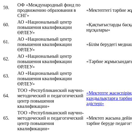
ОФ «Международный фонд по
59.
продвижению образования в
«Мектептегі тәрбие 
СНГ»
АО «Национальный центр
60.
«Қақтығыстарды басқару
повышения квалификации
нұсқалары»
ӨРЛЕУ»
АО «Национальный центр
61.
повышения квалификации
«Білім берудегі медиа
ӨРЛЕУ»
АО «Национальный центр
62.
повышения квалификации
«Тәрбие жұмысындағ
ӨРЛЕУ»
АО «Национальный центр
63.
повышения квалификации
ӨРЛЕУ»
ТОО «Республиканский научно-
«Мектепте жасөспірім
64.
методический и педагогический
құндылықтарға тәрбиел
центр повышения
әдістері»
квалификации»
ТОО «Республиканский научно-
65.
методический и педагогический
«Мектеп жасына дейін
центр повышения
тәрбие беруде педагог
квалификации»