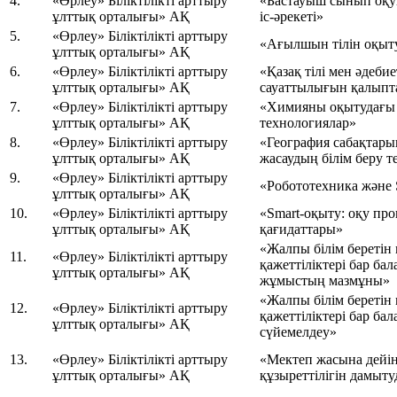
4.
«Өрлеу» Біліктілікті арттыру
«Бастауыш сынып оқу
ұлттық орталығы» АҚ
іс-әрекеті»
5.
«Өрлеу» Біліктілікті арттыру
«Ағылшын тілін оқыт
ұлттық орталығы» АҚ
6.
«Өрлеу» Біліктілікті арттыру
«Қазақ тілі мен әдеб
ұлттық орталығы» АҚ
сауаттылығын қалыпт
7.
«Өрлеу» Біліктілікті арттыру
«Химияны оқытудағы 
ұлттық орталығы» АҚ
технологиялар»
8.
«Өрлеу» Біліктілікті арттыру
«География сабақтар
ұлттық орталығы» АҚ
жасаудың білім беру 
9.
«Өрлеу» Біліктілікті арттыру
«Робототехника және 
ұлттық орталығы» АҚ
10.
«Өрлеу» Біліктілікті арттыру
«Smart-оқыту: оқу пр
ұлттық орталығы» АҚ
қағидаттары»
«Жалпы білім беретін 
11.
«Өрлеу» Біліктілікті арттыру
қажеттіліктері бар б
ұлттық орталығы» АҚ
жұмыстың мазмұны»
«Жалпы білім беретін 
12.
«Өрлеу» Біліктілікті арттыру
қажеттіліктері бар б
ұлттық орталығы» АҚ
сүйемелдеу»
13.
«Өрлеу» Біліктілікті арттыру
«Мектеп жасына дейін
ұлттық орталығы» АҚ
құзыреттілігін дамыт