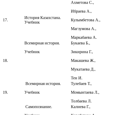
Ахметова С.,
Ибраева А.,
История Казахстана.
17.
Кулымбетова А.,
Учебник
Магзумова А.,
Маркабаева А.
Всемирная история.
Букаева Б.,
Учебник
Зикирина Г.,
18.
Макашева Ж.,
Мукатаева Д.,
Тен И.
Всемирная история.
Тулебаев Т.,
19.
Учебник
Момынтаева Л.,
Толбаева Л.
Самопознание.
Калиева Г.,