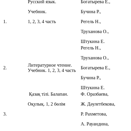
Русский язык.
Богатырева Е.,
Учебник.
Бучина Р.,
1.
1, 2, 3, 4 часть
Регель Н.,
Труханова О.,
Штукина Е.
Регель Н.,
Труханова О.,
Литературное чтение.
2.
Богатырева Е.,
Учебник. 1, 2, 3, 4 часть
Бучина Р.,
Штукина Е.
Қазақ тілі. Балапан.
Ф. Оразбаева,
Оқулық. 1, 2 бөлім
Ж. Дәулетбекова,
3.
Р. Рахметова,
А. Рауандина,