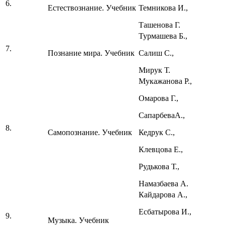
6.
Естествознание. Учебник
Темникова И.,
Ташенова Г.
Турмашева Б.,
7.
Познание мира. Учебник
Салиш С.,
Мирук Т.
Мукажанова Р.,
Омарова Г.,
СапарбеваА.,
8.
Самопознание. Учебник
Кедрук С.,
Клевцова Е.,
Рудькова Т.,
Намазбаева А.
Кайдарова А.,
Есбатырова И.,
9.
Музыка. Учебник