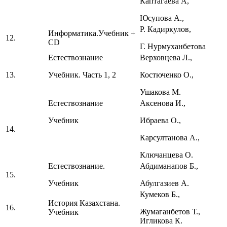
Каптагаева А,
Юсупова А.,
Р. Кадиркулов,
Информатика.Учебник +
12.
CD
Г. Нурмуханбетова
Естествознание
Верховцева Л.,
13.
Учебник. Часть 1, 2
Костюченко О.,
Ушакова М.
Естествознание
Аксенова И.,
Учебник
Ибраева О.,
14.
Карсултанова А.,
Ключанцева О.
Естествознание.
Абдиманапов Б.,
15.
Учебник
Абулгазиев А.
Кумеков Б.,
История Казахстана.
16.
Жумаганбетов Т.,
Учебник
Игликова К.