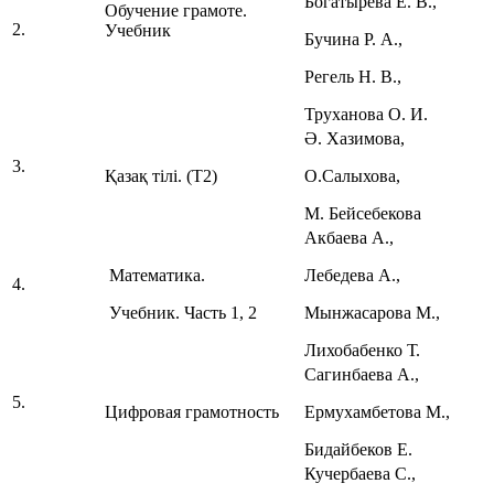
Богатырева Е. В.,
Обучение грамоте.
2.
Учебник
Бучина Р. А.,
Регель Н. В.,
Труханова О. И.
Ә. Хазимова,
3.
Қазақ тілі. (Т2)
О.Салыхова,
М. Бейсебекова
Акбаева А.,
Математика.
Лебедева А.,
4.
Учебник. Часть 1, 2
Мынжасарова М.,
Лихобабенко Т.
Сагинбаева А.,
5.
Цифровая грамотность
Ермухамбетова М.,
Бидайбеков Е.
Кучербаева С.,