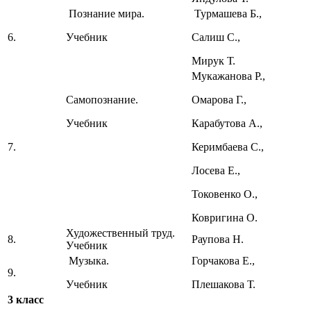
Познание мира.
Турмашева Б.,
6.
Учебник
Салиш С.,
Мирук Т.
Мукажанова Р.,
Самопознание.
Омарова Г.,
Учебник
Карабутова А.,
7.
Керимбаева С.,
Лосева Е.,
Токовенко О.,
Ковригина О.
Художественный труд.
8.
Раупова Н.
Учебник
Музыка.
Горчакова Е.,
9.
Учебник
Плешакова Т.
3 класс