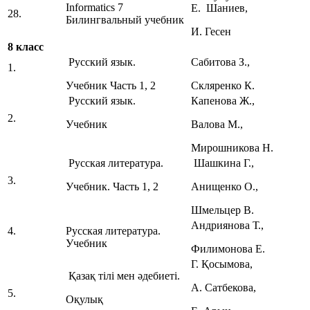
Informatics 7
Е. Шаниев,
28.
Билингвальный учебник
И. Гесен
8 класс
Русский язык.
Сабитова З.,
1.
Учебник Часть 1, 2
Скляренко К.
Русский язык.
Капенова Ж.,
2.
Учебник
Валова М.,
Мирошникова Н.
Русская литература.
Шашкина Г.,
3.
Учебник. Часть 1, 2
Анищенко О.,
Шмельцер В.
Андриянова Т.,
4.
Русская литература.
Учебник
Филимонова Е.
Г. Қосымова,
Қазақ тілі мен әдебиеті.
А. Сатбекова,
5.
Оқулық