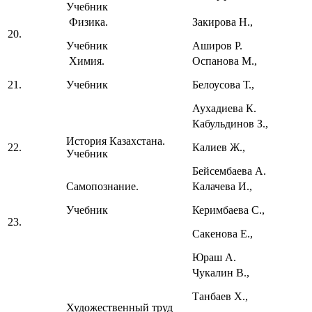
Учебник
Физика.
Закирова Н.,
20.
Учебник
Аширов Р.
Химия.
Оспанова М.,
21.
Учебник
Белоусова Т.,
Аухадиева К.
Кабульдинов З.,
История Казахстана.
22.
Калиев Ж.,
Учебник
Бейсембаева А.
Самопознание.
Калачева И.,
Учебник
Керимбаева С.,
23.
Сакенова Е.,
Юраш А.
Чукалин В.,
Танбаев Х.,
Художественный труд