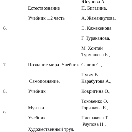
Юсупова А.
Естествознание
П. Бигазина,
Учебник 1,2 часть
А. Жаманкулова,
6.
Э. Кажекенова,
Г. Тураканова,
М. Хонтай
Турмашева Б.,
7.
Познание мира. Учебник
Салиш С.,
Пугач В.
Самопознание.
Карабутова А.,
8.
Учебник
Ковригина О.,
Токовенко О.
Музыка.
Горчакова Е.,
9.
Учебник
Плешакова Т.
Раупова Н.,
Художественный труд.