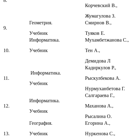
8.
Корчевский В.,
Жумагулова З.
Геометрия.
Смирнов В.,
9.
Учебник
Туяков Е.
Информатика.
Мухамбетжанова С.,
10.
Учебник
Тен А.,
Демидова Л
Кадиркулов Р.,
Информатика.
11.
Рыскулбекова А.
Учебник
Нурмуханбетова Г.
Салгараева Г.,
Информатика.
12.
Маханова А.,
Учебник
Рысалина О.
География.
Егорина А.,
13.
Учебник
Нуркенова С.,