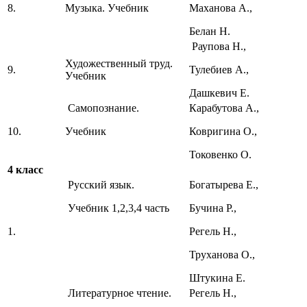
8.
Музыка. Учебник
Маханова А.,
Белан Н.
Раупова Н.,
Художественный труд.
9.
Тулебиев А.,
Учебник
Дашкевич Е.
Самопознание.
Карабутова А.,
10.
Учебник
Ковригина О.,
Токовенко О.
4 класс
Русский язык.
Богатырева Е.,
Учебник 1,2,3,4 часть
Бучина Р.,
1.
Регель Н.,
Труханова О.,
Штукина Е.
Литературное чтение.
Регель Н.,