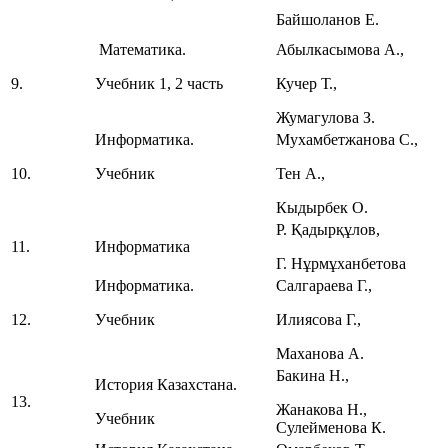
Байшоланов Е.
Математика.
Абылкасымова А.,
9.
Учебник 1, 2 часть
Кучер Т.,
Жумагулова З.
Информатика.
Мухамбетжанова С.,
10.
Учебник
Тен А.,
Кыдырбек О.
Р. Қадырқұлов,
11.
Информатика
Г. Нұрмұханбетова
Информатика.
Салгараева Г.,
12.
Учебник
Илиясова Г.,
Маханова А.
Бакина Н.,
История Казахстана.
13.
Жанакова Н.,
Учебник
Сулейменова К.