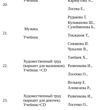
Учебник
Карабутова А.,
20.
Лосева Е.,
Рудькова Т.
Кульманова Ш.,
Сулейменова Б.,
Музыка.
21.
Токжанов Т.,
Учебник
Сивакова И.
Чукалин В.,
Танбаев Х.,
Художественный труд
22.
(вариант для мальчиков).
Развенкова И.,
Учебник +CD
Лосенко О.,
Велькер Е.
Алимсаева Р.,
Художественный труд
Развенкова И.,
23.
(вариант для девочек)
Лосенко О.,
Учебник+CD