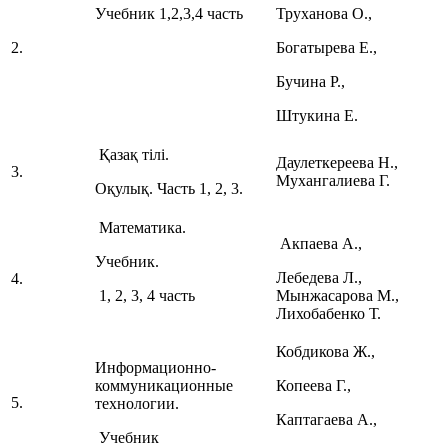
Учебник 1,2,3,4 часть
Труханова О.,
2.
Богатырева Е.,
Бучина Р.,
Штукина Е.
Қазақ тілі.
Даулеткереева Н.,
3.
Мухангалиева Г.
Оқулық. Часть 1, 2, 3.
Математика.
Акпаева А.,
Учебник.
Лебедева Л.,
4.
1, 2, 3, 4 часть
Мынжасарова М.,
Лихобабенко Т.
Кобдикова Ж.,
Информационно-
коммуникационные
Копеева Г.,
5.
технологии.
Каптагаева А.,
Учебник