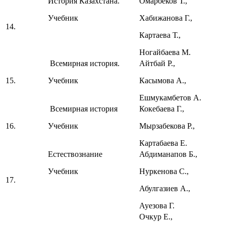
История Казахстана.
Омарбеков Т.,
Учебник
Хабижанова Г.,
14.
Картаева Т.,
Ногайбаева М.
Всемирная история.
Айтбай Р.,
15.
Учебник
Касымова А.,
Ешмукамбетов А.
Всемирная история
Кокебаева Г.,
16.
Учебник
Мырзабекова Р.,
Картабаева Е.
Естествознание
Абдиманапов Б.,
Учебник
Нуркенова С.,
17.
Абулгазиев А.,
Ауезова Г.
Очкур Е.,