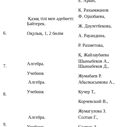
Е. Арын,
К. Рахымжанов
Ф. Оразбаева,
Қазақ тілі мен әдебиеті:
Бәйтерек.
Ж. Дәулетбекова,
6.
Оқулық. 1, 2 бөлім
А. Рауандина,
Р. Рахметова,
Қ. Жайлаубаева
Шыныбеков А.,
Алгебра.
7.
Шыныбеков Д.,
Учебник
Жумабаев Р.
Алгебра.
Абылкасымова А.,
Учебник
Кучер Т.,
8.
Корчевский В.,
Жумагулова З.
Алгебра.
Солтан Г.,
9.
Учебник
Солтан А.,