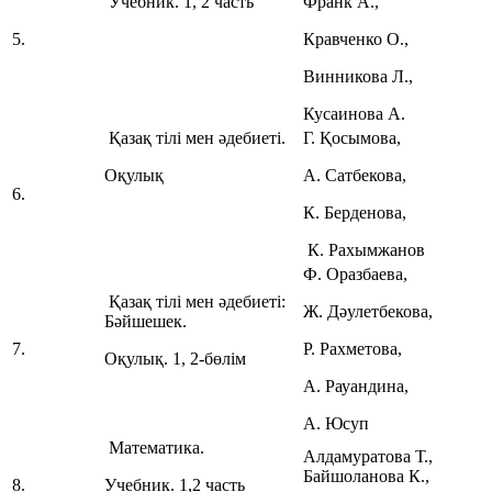
Учебник. 1, 2 часть
Франк А.,
5.
Кравченко О.,
Винникова Л.,
Кусаинова А.
Қазақ тілі мен әдебиеті.
Г. Қосымова,
Оқулық
А. Сатбекова,
6.
К. Берденова,
К. Рахымжанов
Ф. Оразбаева,
Қазақ тілі мен әдебиеті:
Ж. Дәулетбекова,
Бәйшешек.
7.
Р. Рахметова,
Оқулық. 1, 2-бөлім
А. Рауандина,
А. Юсуп
Математика.
Алдамуратова Т.,
Байшоланова К.,
8.
Учебник. 1,2 часть