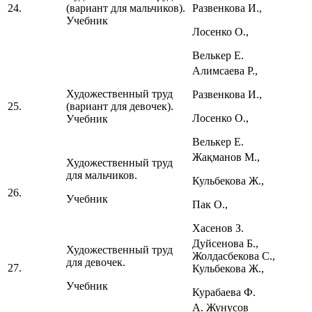
24.
(вариант для мальчиков).
Развенкова И.,
Учебник
Лосенко О.,
Велькер Е.
Алимсаева Р.,
Художественный труд
Развенкова И.,
25.
(вариант для девочек).
Лосенко О.,
Учебник
Велькер Е.
Жақманов М.,
Художественный труд
для мальчиков.
Кульбекова Ж.,
26.
Учебник
Пак О.,
Хасенов З.
Дуйсенова Б.,
Художественный труд
Жолдасбекова С.,
для девочек.
27.
Кульбекова Ж.,
Учебник
Курабаева Ф.
А. Жунусов