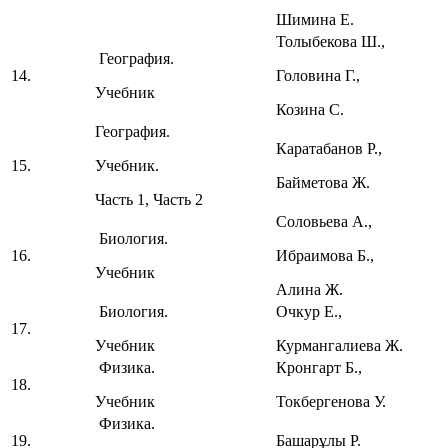
Шимина Е.
Толыбекова Ш.,
География.
14.
Головина Г.,
Учебник
Козина С.
География.
Каратабанов Р.,
15.
Учебник.
Байметова Ж.
Часть 1, Часть 2
Соловьева А.,
Биология.
16.
Ибраимова Б.,
Учебник
Алина Ж.
Биология.
Очкур Е.,
17.
Учебник
Курмангалиева Ж.
Физика.
Кронгарт Б.,
18.
Учебник
Токбергенова У.
Физика.
19.
Башарұлы Р.