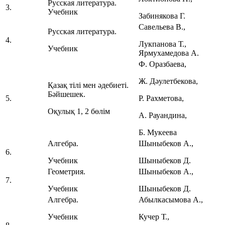
Русская литература.
3.
Учебник
Забинякова Г.
Савельева В.,
Русская литература.
4.
Лукпанова Т.,
Учебник
Ярмухамедова А.
Ф. Оразбаева,
Ж. Дәулетбекова,
Қазақ тілі мен әдебиеті.
Бәйшешек.
5.
Р. Рахметова,
Оқулық 1, 2 бөлім
А. Рауандина,
Б. Мукеева
Алгебра.
Шыныбеков А.,
6.
Учебник
Шыныбеков Д.
Геометрия.
Шыныбеков А.,
7.
Учебник
Шыныбеков Д.
Алгебра.
Абылкасымова А.,
Учебник
Кучер Т.,