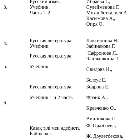
Русский язык.
Ибраева Т.,
3.
Учебник.
Сулейменова Г.,
Часть 1, 2
Муханбеткалиев А.,
Касымова А.,
Опря О.
Русская литература.
Локтионова Н.,
4.
Учебник
Забинякова Г.
Сафронова Л.,
Русская литература.
Чаплышкина Т.,
5.
Учебник
Свидова Н.,
Белоус Е.
Русская литература.
Бодрова Е.,
Учебник 1 и 2 часть
Фрэнк А.,
6.
Кравченко О.,
Винникова Л.
Ф. Оразбаева,
Қазақ тілі мен әдебиеті.
Бәйшешек.
Ж. Дәулетбекова,