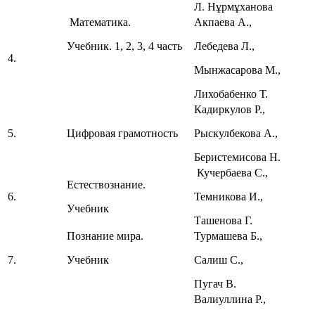
Л. Нұрмұханова
Математика.
Акпаева А.,
Учебник. 1, 2, 3, 4 часть
Лебедева Л.,
4.
Мынжасарова М.,
Лихобабенко Т.
Кадиркулов Р.,
5.
Цифровая грамотность
Рыскулбекова А.,
Беристемисова Н.
Кучербаева С.,
Естествознание.
6.
Темникова И.,
Учебник
Ташенова Г.
Познание мира.
Турмашева Б.,
7.
Учебник
Салиш С.,
Пугач В.
Валиуллина Р.,