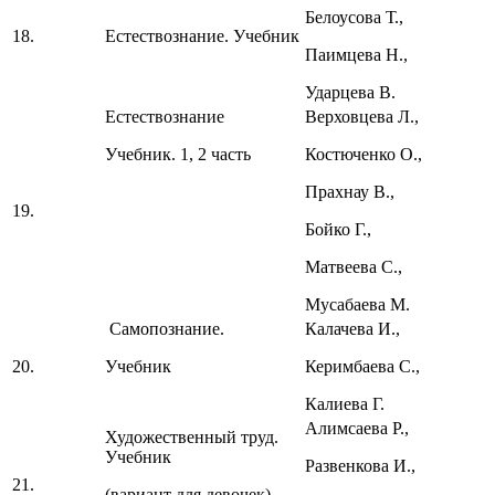
Белоусова Т.,
18.
Естествознание. Учебник
Паимцева Н.,
Ударцева В.
Естествознание
Верховцева Л.,
Учебник. 1, 2 часть
Костюченко О.,
Прахнау В.,
19.
Бойко Г.,
Матвеева С.,
Мусабаева М.
Самопознание.
Калачева И.,
20.
Учебник
Керимбаева С.,
Калиева Г.
Алимсаева Р.,
Художественный труд.
Учебник
Развенкова И.,
21.
(вариант для девочек)