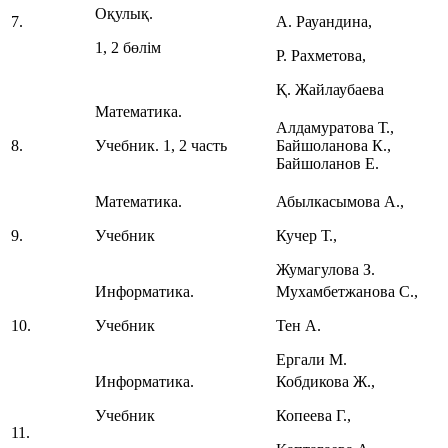
Оқулық.
7.
А. Рауандина,
1, 2 бөлім
Р. Рахметова,
Қ. Жайлаубаева
Математика.
Алдамуратова Т.,
8.
Учебник. 1, 2 часть
Байшоланова К.,
Байшоланов Е.
Математика.
Абылкасымова А.,
9.
Учебник
Кучер Т.,
Жумагулова З.
Информатика.
Мухамбетжанова С.,
10.
Учебник
Тен А.
Ергали М.
Информатика.
Кобдикова Ж.,
Учебник
Копеева Г.,
11.