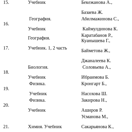
15.
Учебник
Бекежанова А.,
Базаева Ж.
География.
Абилмажинова С.,
16.
Учебник
Каймулдинова К.
Каратабанов Р.,
География.
Куанышева Г.,
17.
Учебник. 1, 2 часть
Байметова Ж.,
Джаналеева К.
Биология.
Соловьева А.,
18.
Учебник
Ибраимова Б.
Физика.
Кронгарт Б.,
19.
Учебник
Насохова Ш.
Физика.
Закирова Н.,
20.
Учебник
Аширов Р.
Усманова М.,
21.
Химия. Учебник
Сакарьянова К.,