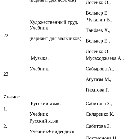
Лосенко О.,
Велькер Е.
Чукалин В.,
Художественный труд.
Учебник
Танбаев Х.,
22.
(вариант для мальчиков)
Велькер Е.,
Лосенко О.
Музыка.
Мусаходжаева А.,
Учебник.
Сабырова А.,
23.
Абугазы М.,
Гизатова Г.
7 класс
Русский язык.
Сабитова З.,
1.
Учебник
Скляренко К.
Русский язык.
2.
Сабитова З.
Учебник+ видеодиск
Локтионова Н.,