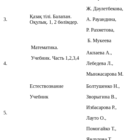
Ж. Дәулетбекова,
Қазақ тілі. Балапан.
3.
А. Рауандина,
Оқулық. 1, 2 бөлімдер.
Р. Рахметова,
Б. Мукеева
Математика.
Акпаева А.,
Учебник. Часть 1,2,3,4
4.
Лебедева Л.,
Мынжасарова М.
Естествознание
Болтушенко Н.,
Учебник
Зворыгина В.,
Избасарова Р.,
5.
Лауто О.,
Помогайко Т.,
Яндулова Т.