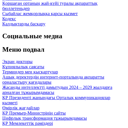
Қоршаған ортаның жай-күйі туралы ақпараттық
бюллетеньдер
Сыбайлас жемқорлыққа қарсы қызмет
Кодекс
Қалдықтарды басқару
Социальные медиа
Меню подвал
Экран дикторы
Құпиялылық саясаты
Терминдер мен қысқартулар
Ашық деректердің интернет-порталында ақпаратты
орналастыру қағидалары
Жасанды интеллектті дамытудың 2024 – 2029 жылдарға
арналған тұжырымдамасы
ҚР Президенті жанындағы Орталық коммуникациялар
қызметі
Өмірлік жағдайлар
ҚР Премьер-Министрінің сайты
Цифрлық трансформация тұжырымдамасы
ҚР Мемлекеттік рәміздері