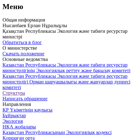
Меню
Общая информация
Нысанбаев Ерлан Нұралыұлы
Қазақстан Республикасы Экология және табиғи ресурстар
министрі
Обратиться в блог
О министерстве
Скачать положение
Основные ведомства
Қазақстан Республикасы Экология және табиғи ресурстар
министрлігінің Экологиялық реттеу және бақылау комитеті
Қазақстан Республикасы Экология және табиғи ресурстар
министрлігі Орман шаруашылығы және жануарлар дүниесі
комитеті
Структура
Написать обращение
Направления
ҚР Үкіметінің қаулысы
Бұйрықтар
Экология
НҚА жобалары
Қазақстан Республикасының Экологиялық кодексі
Қоршаған орта