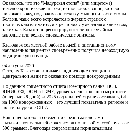
Оказалось, что это "Мадурская стопа" (или мицетома) —
тяжелое хроническое инфекционное заболевание, которое
поражает кожу, подкожную клетчатку, мышцы и кости стопы.
Болезнь чаще всего встречается в жарких странах с
тропическим климатом, а в регионах с умеренным климатом,
таких как Казахстан, регистрируются лишь случайные
завозные или редкие спорадические эпизоды.
Благодаря совместной работе врачей и дистанционному
наблюдению пациентка своевременно получила необходимую
медицинскую помощь.
04 августа 2026
Сегодня Казахстан занимает лидирующие позиции в
Центральной Азии по оказанию помощи новорожденным
По данным совместного отчета Всемирного банка, ВОЗ,
ЮНИСЕФ, ООН и IGME, уровень неонатальной смертности
(в первые 28 дней) за 2025 год в нашей стране составил 3, 04
на 1000 новорожденных – это лучший показатель в регионе и
почти на уровне США.
Наши неонатологи совместно с реаниматологами
выхаживают малышей с экстремально низкой массой тела - от
500 граммов. Благодаря современным перинатальным