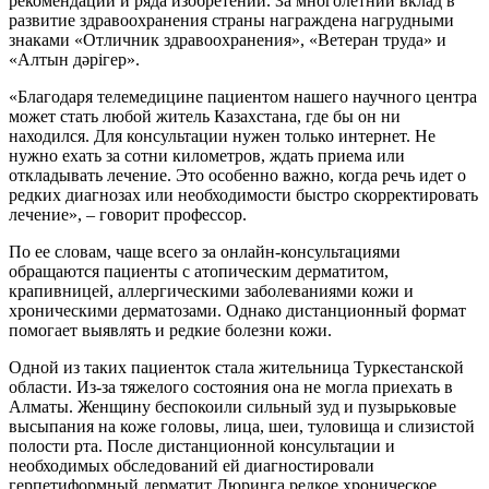
рекомендаций и ряда изобретений. За многолетний вклад в
развитие здравоохранения страны награждена нагрудными
знаками «Отличник здравоохранения», «Ветеран труда» и
«Алтын дәрігер».
«Благодаря телемедицине пациентом нашего научного центра
может стать любой житель Казахстана, где бы он ни
находился. Для консультации нужен только интернет. Не
нужно ехать за сотни километров, ждать приема или
откладывать лечение. Это особенно важно, когда речь идет о
редких диагнозах или необходимости быстро скорректировать
лечение», – говорит профессор.
По ее словам, чаще всего за онлайн-консультациями
обращаются пациенты с атопическим дерматитом,
крапивницей, аллергическими заболеваниями кожи и
хроническими дерматозами. Однако дистанционный формат
помогает выявлять и редкие болезни кожи.
Одной из таких пациенток стала жительница Туркестанской
области. Из-за тяжелого состояния она не могла приехать в
Алматы. Женщину беспокоили сильный зуд и пузырьковые
высыпания на коже головы, лица, шеи, туловища и слизистой
полости рта. После дистанционной консультации и
необходимых обследований ей диагностировали
герпетиформный дерматит Дюринга редкое хроническое