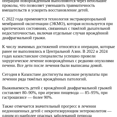
операций новорождённым выполняются через небольшие
проколы, что позволяет уменьшить травматичность
вмешательств и ускорить восстановление детей.
С 2022 года применяется технология экстракорпоральной
мембранной оксигенации (ЭКМО), которая используется при
критических состояниях, связанных с тяжёлой дыхательной
недостаточностью, включая отдельные случаи врождённой
диафрагмальной грыжи.
К числу значимых достижений относятся и операции, которые
ранее не выполнялись в Центральной Азии. В 2022 и 2024
годах казахстанские специалисты успешно провели
хирургическое лечение новорождённых с редкими опухолями
печени. Все дети после лечения были выписаны домой.
Сегодня в Казахстане достигнуты высокие результаты при
лечении ряда тяжёлых врождённых патологий.
Выживаемость детей с врождённой диафрагмальной грыжей
составляет 80–90%, при атрезии пищевода — 85–95%, при
гастрошизисе — более 90%.
Также отмечается значительный прогресс в лечении
недоношенных детей с некротизирующим энтероколитом —
одним из наиболее опасных заболеваний периода