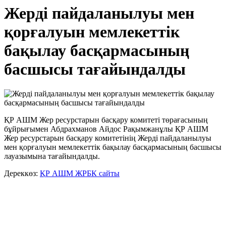
Жерді пайдаланылуы мен
қорғалуын мемлекеттік
бақылау басқармасының
басшысы тағайындалды
ҚР АШМ Жер ресурстарын басқару комитеті төрағасының
бұйрығымен Абдрахманов Айдос Рақымжанұлы ҚР АШМ
Жер ресурстарын басқару комитетінің Жерді пайдаланылуы
мен қорғалуын мемлекеттік бақылау басқармасының басшысы
лауазымына тағайындалды.
Дереккөз:
ҚР АШМ ЖРБК сайты