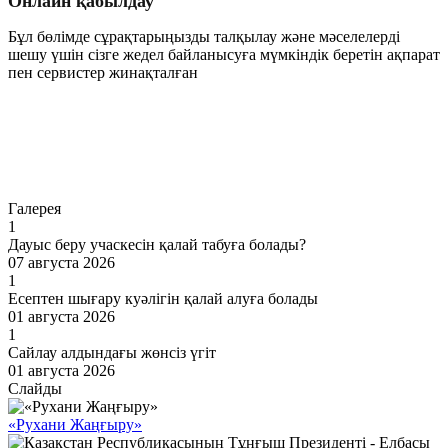
Онлайн қабылдау
Бұл бөлімде сұрақтарыңызды талқылау және мәселелерді
шешу үшін сізге жедел байланысуға мүмкіндік беретін ақпарат
пен сервистер жинақталған
Өту
Галерея
1
Дауыс беру учаскесін қалай табуға болады?
07 августа 2026
1
Есептен шығару куәлігін қалай алуға болады
01 августа 2026
1
Сайлау алдындағы жөнсіз үгіт
01 августа 2026
Слайды
«Рухани Жаңғыру»