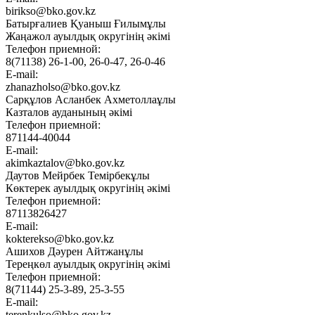
birikso@bko.gov.kz
Батырғалиев Қуаныш Ғилымұлы
Жаңажол ауылдық округінің әкімі
Телефон приемной:
8(71138) 26-1-00, 26-0-47, 26-0-46
E-mail:
zhanazholso@bko.gov.kz
Сарқұлов Асланбек Ахметоллаұлы
Казталов ауданының әкімі
Телефон приемной:
871144-40044
E-mail:
akimkaztalov@bko.gov.kz
Даутов Мейрбек Темірбекұлы
Көктерек ауылдық округінің әкімі
Телефон приемной:
87113826427
E-mail:
kokterekso@bko.gov.kz
Ашихов Дәурен Айтжанұлы
Тереңкөл ауылдық округінің әкімі
Телефон приемной:
8(71144) 25-3-89, 25-3-55
E-mail:
terenkulso@bko.gov.kz