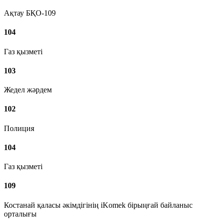
Ақтау БҚО-109
104
Газ қызметі
103
Жедел жәрдем
102
Полиция
104
Газ қызметі
109
Костанай қаласы әкімдігінің iKomek бірыңғай байланыс
орталығы