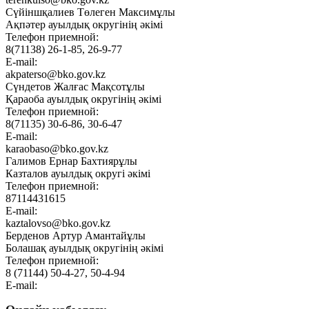
Сүйіншқалиев Төлеген Максимұлы
Ақпәтер ауылдық округінің әкімі
Телефон приемной:
8(71138) 26-1-85, 26-9-77
E-mail:
akpaterso@bko.gov.kz
Сүндетов Жалғас Мақсотұлы
Қараоба ауылдық округінің әкімі
Телефон приемной:
8(71135) 30-6-86, 30-6-47
E-mail:
karaobaso@bko.gov.kz
Галимов Ернар Бахтиярұлы
Казталов ауылдық округі әкімі
Телефон приемной:
87114431615
E-mail:
kaztalovso@bko.gov.kz
Берденов Артур Амантайұлы
Болашақ ауылдық округінің әкімі
Телефон приемной:
8 (71144) 50-4-27, 50-4-94
E-mail: