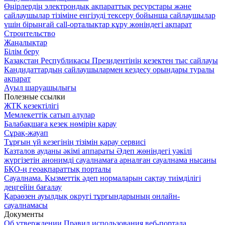
Өңірлердің электрондық ақпараттық ресурстары және
сайлаушылар тізіміне енгізуді тексеру бойынша сайлаушылар
үшін бірыңғай call-орталықтар құру жөніндегі ақпарат
Строительство
​​​​​​​Жаңалықтар
Білім беру
Қазақстан Республикасы Президентінің кезектен тыс сайлауы
Кандидаттардың сайлаушылармен кездесу орындары туралы
ақпарат
Ауыл шаруашылығы
Полезные ссылки
ЖТҚ кезектілігі
Мемлекеттік сатып алулар
Балабақшаға кезек нөмірін қарау
Сұрақ-жауап
Тұрғын үй кезегінің тізімін қарау сервисі
Казталов ауданы әкімі аппараты Әдеп жөніндегі уәкілі
жүргізетін анонимді сауалнамаға арналған сауалнама нысаны
БҚО-ң геоақпараттық порталы
Сауалнама. Қызметтік әдеп нормаларын сақтау тиімділігі
деңгейін бағалау
Қараөзен ауылдық округі тұрғындарының онлайн-
сауалнамасы
Документы
Об утверждении Правил использования веб-портала