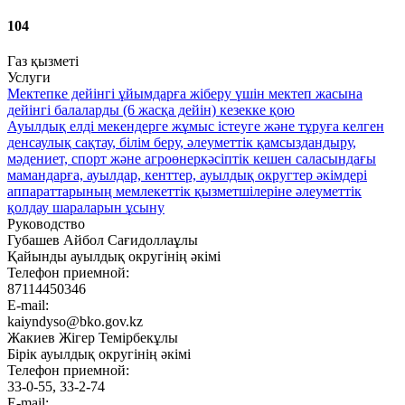
104
Газ қызметі
Услуги
Мектепке дейінгі ұйымдарға жіберу үшін мектеп жасына
дейінгі балаларды (6 жасқа дейін) кезекке қою
Ауылдық елді мекендерге жұмыс істеуге және тұруға келген
денсаулық сақтау, білім беру, әлеуметтік қамсыздандыру,
мәдениет, спорт және агроөнеркәсіптік кешен саласындағы
мамандарға, ауылдар, кенттер, ауылдық округтер әкімдері
аппараттарының мемлекеттік қызметшілеріне әлеуметтік
қолдау шараларын ұсыну
Руководство
Губашев Айбол Сағидоллаұлы
Қайынды ауылдық округінің әкімі
Телефон приемной:
87114450346
E-mail:
kaiyndyso@bko.gov.kz
Жакиев Жігер Темірбекұлы
Бірік ауылдық округінің әкімі
Телефон приемной:
33-0-55, 33-2-74
E-mail: