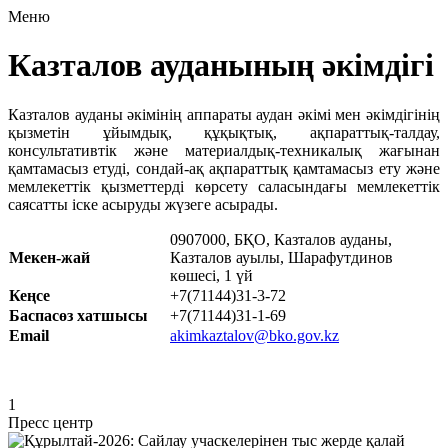
Меню
Казталов ауданының әкімдігі
Казталов ауданы әкімінің аппараты аудан әкімі мен әкімдігінің
қызметін ұйымдық, құқықтық, ақпараттық-талдау,
консультативтік және материалдық-техникалық жағынан
қамтамасыз етуді, сондай-ақ ақпараттық қамтамасыз ету және
мемлекеттік қызметтерді көрсету саласындағы мемлекеттік
саясатты іске асыруды жүзеге асырады.
0907000, БҚО, Казталов ауданы,
Мекен-жай
Казталов ауылы, Шарафутдинов
көшесі, 1 үй
Кеңсе
+7(71144)31-3-72
Баспасөз хатшысы
+7(71144)31-1-69
Email
akimkaztalov@bko.gov.kz
1
Пресс центр