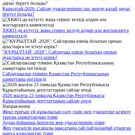
Құрылтай-2026: Сайлау учаскелерінен тыс жерде қалай дауыс
беруге болады?
ХҚКО-да күтусіз: жаңа сервис келуді алдын ала жоспарлауға
көмектеседі
"ҚҰРЫЛТАЙ -2026": Сайлаушы өзінің болатын орнын
ауыстырса не істеуі керек?
Сайлаушылар тізіміне Қазақстан Республикасының
азаматтары енгізіледі
2026 жылғы 23 тамызда Қазақстан Республикасы
Құрылтайының депутаттарын сайлау өтеді
Направления
Жеке тұрғын үй құрылысын салу үшін жер учаскесіне кезекте
тұрған азаматтардың тізімі
Аудан бойынша берілген жер учаскелерінің тізімі
Жер учаскесін нысаналы мақсатына сай пайдаланбай отырған
шаруа қожалықтар тізімі