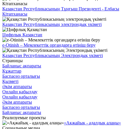
Қазақстан Республикасының Тұңғыш Президенті - Елбасы
Кітапханасы
Қазақстан Республикасының электрондық үкіметі
Цифрлық Қазақстан
e-Otinish – Мемлекеттік органдарға өтініш беру
Қазақстан Республикасының Электрондық үкіметі
Страницы
Байланыс ақпараты
Құжаттар
Баспасөз орталығы
Қызметі
Әкім аппараты
Онлайн қабылдау
Онлайн қабылдау
Әкім аппараты
Баспасөз орталығы
Байланыс ақпараты
Реализуемые проекты
«Ақжайық - адалдық алаңы»
Социальные медиа