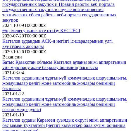
государственных закупок и Правил работы веб-портала
государственных закупок в случае возникновения
технических сбоев работы веб-портала государственных
закупок
2024-10-09T00:00:00Z
Әңгімелесу және эссе өткізу КЕСТЕСІ
2020-07-20T00:00:00Z
Казталов аудандық АСК-ң негізгі іс-шараларының үлгі
күнтізбелік жоспары
2020-10-26T00:00:00Z
Вакансии
Батыс Қазақстан облысы Казталов ауданы әкімі аппаратының
ұйымдастыру және бақылау бөлімінің басшысы
2021-03-04
Казталов ауданының тұрғын-үй коммуналдық шаруашылығы,
жолаушылар көлігі және автомобиль жолдары бөлімінің
басшысы
2021-01-22
Казталов ауданының тұрғын-үй коммуналдық шаруашылығы,
жолаушылар көлігі және автомобиль жолдары бөлімінің
сектор меңгерушісі
2021-01-19
Казталов ауданы Қараөзен ауылдық округі әкімі аппаратының
бас маман-бухгалтері (негізгі қызметкер бала күтімі бойынша
демалыс кезеңіде)