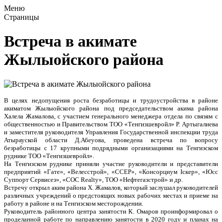
Меню
Страницы
Встреча в акимате
Жылыойского района
В целях недопущения роста безработицы и трудоустройства в районе
акиматом Жылыойского района под председательством акима района
Халела Жамалова, с участием генерального менеджера отдела по связям с
общественностью и Правительством ТОО «Тенгизшевройл» Р. Артыгалиева
и заместителя руководителя Управления Государственной инспекции труда
Атырауской области Д.Абеуова, проведена встреча по вопросу
безработицы с 17 крупными подрядными организациями на Тенгизском
руднике ТОО «Тенгизшевройл».
На Тенгизском руднике приняли участие руководители и представители
предприятий «Гате», «Велесстрой», «ССЕР», «Консорциум Іскер», «Юсс
Суппорт Сервисез», «COC Realty», ТОО «Нефтегазстрой» и др.
Встречу открыл аким района Х. Жамалов, который заслушал руководителей
различных учреждений о предстоящих новых рабочих местах и приеме на
работу в районе и на Тенгизском месторождении.
Руководитель районного центра занятости К. Омаров проинформировал о
проделанной работе по направлению занятости в 2020 году и планах на