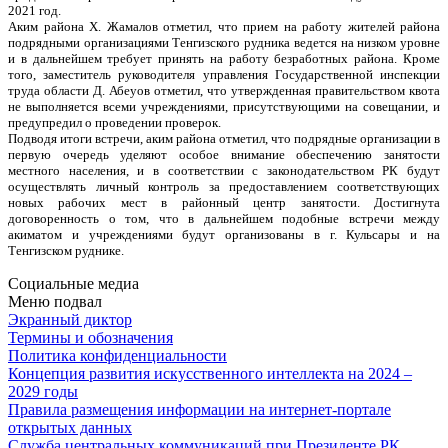
2021 год.
Аким района Х. Жамалов отметил, что прием на работу жителей района
подрядными организациями Тенгизского рудника ведется на низком уровне
и в дальнейшем требует принять на работу безработных района. Кроме
того, заместитель руководителя управления Государственной инспекции
труда области Д. Абеуов отметил, что утвержденная правительством квота
не выполняется всеми учреждениями, присутствующими на совещании, и
предупредил о проведении проверок.
Подводя итоги встречи, аким района отметил, что подрядные организации в
первую очередь уделяют особое внимание обеспечению занятости
местного населения, и в соответствии с законодательством РК будут
осуществлять личный контроль за предоставлением соответствующих
новых рабочих мест в районный центр занятости. Достигнута
договоренность о том, что в дальнейшем подобные встречи между
акиматом и учреждениями будут организованы в г. Кульсары и на
Тенгизском руднике.
Социальные медиа
Меню подвал
Экранный диктор
Термины и обозначения
Политика конфиденциальности
Концепция развития искусственного интеллекта на 2024 –
2029 годы
Правила размещения информации на интернет-портале
открытых данных
Служба центральных коммуникаций при Президенте РК