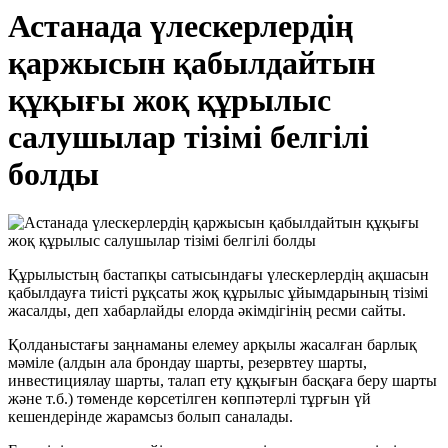
Астанада үлескерлердің
қаржысын қабылдайтын
құқығы жоқ құрылыс
салушылар тізімі белгілі
болды
Құрылыстың бастапқы сатысындағы үлескерлердің ақшасын
қабылдауға тиісті рұқсаты жоқ құрылыс ұйымдарының тізімі
жасалды, деп хабарлайды елорда әкімдігінің ресми сайты.
Қолданыстағы заңнаманы елемеу арқылы жасалған барлық
мәміле (алдын ала брондау шарты, резервтеу шарты,
инвестициялау шарты, талап ету құқығын басқаға беру шарты
және т.б.) төменде көрсетілген көппәтерлі тұрғын үй
кешендерінде жарамсыз болып саналады.