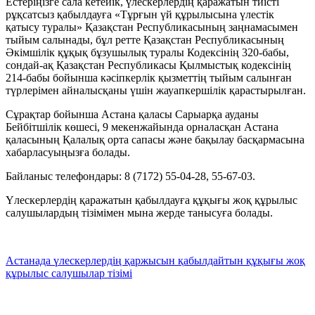
Естеріңізге сала кетейік, үлескерлердің қаражатын тиісті
рұқсатсыз қабылдауға «Тұрғын үй құрылысына үлестік
қатысу туралы» Қазақстан Республикасының заңнамасымен
тыйым салынады, бұл ретте Қазақстан Республикасының
Әкімшілік құқық бұзушылық туралы Кодексінің 320-бабы,
сондай-ақ Қазақстан Республикасы Қылмыстық кодексінің
214-бабы бойынша кәсіпкерлік қызметтің тыйым салынған
түрлерімен айналысқаны үшін жауапкершілік қарастырылған.
Сұрақтар бойынша Астана қаласы Сарыарқа ауданы
Бейбітшілік көшесі, 9 мекенжайында орналасқан Астана
қаласының Қалалық орта сапасы және бақылау басқармасына
хабарласуыңызға болады.
Байланыс телефондары: 8 (7172) 55-04-28, 55-67-03.
Үлескерлердің қаражатын қабылдауға құқығы жоқ құрылыс
салушылардың тізімімен мына жерде танысуға болады.
Астанада үлескерлердің қаржысын қабылдайтын құқығы жоқ
құрылыс салушылар тізімі