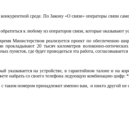
конкурентной среде. По Закону «О связи» операторы связи само
обратиться к любому из операторов связи, которые оказывают ус
е время Министерством реализуется проект по обеспечению шир
вязи прокладывают 20 тысяч километров волоконно-оптических 
ных пунктов, где будет проводиться эта работа, согласовываетс
рый указывается на устройстве, в гарантийном талоне и на кор
жете набрать со своего телефона ледующую комбинацию цифр: *#
 с таким номером принадлежит именно вам, и никто другой не с