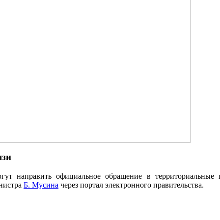
язи
могут направить официальное обращение в территориальны
нистра
Б. Мусина
через портал электронного правительства.