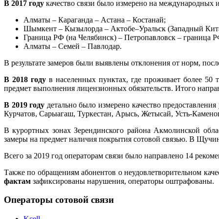
В 2017 году
качество связи было измерено на международных и
Алматы – Караганда – Астана – Костанай;
Шымкент – Кызылорда – Актобе–Уральск (Западный Кита
Граница РФ (на Челябинск) – Петропавловск – граница Р
Алматы – Семей – Павлодар.
В результате замеров были выявлены отклонения от норм, посл
В 2018 году
в населенных пунктах, где проживает более 50 т
предмет выполнения лицензионных обязательств. Итого напр
В 2019 году
детально было измерено качество предоставления у
Курчатов, Сарыагаш, Туркестан, Арысь, Жетысай, Усть-Каменог
В курортных зонах Зерендинского района Акмолинской облас
замеры на предмет наличия покрытия сотовой связью. В Щучин
Всего за 2019 год операторам связи было направлено 14 реком
Также по обращениям абонентов о неудовлетворительном качест
фактам
зафиксированы нарушения, операторы оштрафованы.
Операторы сотовой связи
Kcell