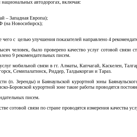
 национальных автодорогах, включая:
й – Западная Европа);
Ф (на Новосибирск);
е чего с целью улучшения показателей направлено 4 рекомендат
ысяч человек, было проверено качество услуг сотовой связи с
авлено 9 рекомендательных писем.
слуг мобильной связи в гг. Алматы, Капчагай, Каскелен, Талга
орск, Семипалатинск, Риддер, Талдыкорган и Тараз.
ти (п. Зеренды) и Баянаульской курортной зоны Баянаульско
ско-Боровской курортной зоне такие работы проводятся постоян
ендательных писем.
ве сотовой связи по стране проводятся измерения качества усл