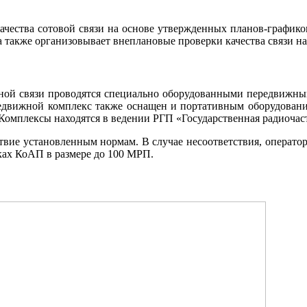
чества сотовой связи на основе утвержденных планов-графико
а также организовывает внеплановые проверки качества связи н
ьной связи проводятся специально оборудованными передвижн
ередвижной комплекс также оснащен и портативным оборудован
 Комплексы находятся в ведении РГП «Государственная радиочас
ствие установленным нормам. В случае несоответствия, операт
ках КоАП в размере до 100 МРП.