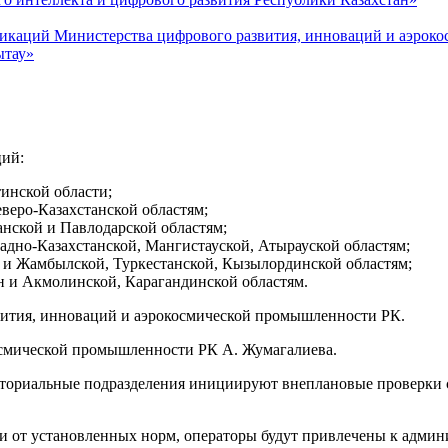
икаций Министерства цифрового развития, инноваций и аэроко
ытау»
ций:
инской области;
веро-Казахстанской областям;
нской и Павлодарской областям;
дно-Казахстанской, Мангистауской, Атырауской областям;
и Жамбылской, Туркестанской, Кызылординской областям;
н и Акмолинской, Карагандинской областям.
вития, инноваций и аэрокосмической промышленности РК.
осмической промышленности РК А. Жумагалиева.
ториальные подразделения инициируют внеплановые проверки с
зи от установленных норм, операторы будут привлечены к адми