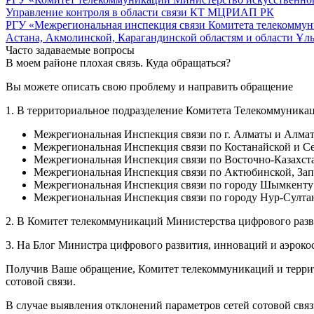
Управление контроля в области связи КТ МЦРИАП РК
РГУ «Межрегиональная инспекция связи Комитета телекоммун
Астана, Акмолинской, Карагандинской областям и области Ұл
Часто задаваемые вопросы
В моем районе плохая связь. Куда обращаться?
Вы можете описать свою проблему и направить обращение
1. В территориальное подразделение Комитета Телекоммуника
Межрегиональная Инспекция связи по г. Алматы и Алмат
Межрегиональная Инспекция связи по Костанайской и Се
Межрегиональная Инспекция связи по Восточно-Казахста
Межрегиональная Инспекция связи по Актюбинской, Запа
Межрегиональная Инспекция связи по городу Шымкенту 
Межрегиональная Инспекция связи по городу Нур-Султа
2. В Комитет телекоммуникаций Министерства цифрового раз
3. На Блог Министра цифрового развития, инноваций и аэрок
Получив Ваше обращение, Комитет телекоммуникаций и терри
сотовой связи.
В случае выявления отклонений параметров сетей сотовой свя