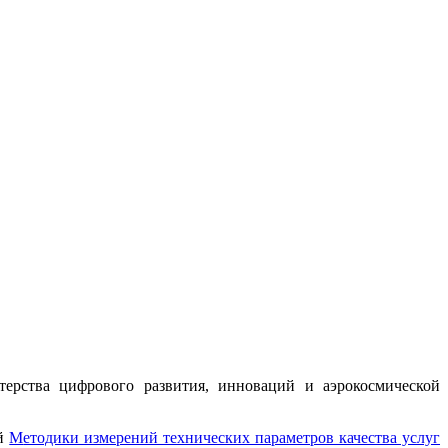
рства цифрового развития, инноваций и аэрокосмической
ой
М
етодики измерений технических параметров качества услуг