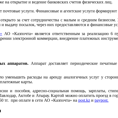
кже на открытие и ведение банковских счетов физических лиц.
т почтовые услуги. Финансовые и агентские услуги формируют 
 открыто за счет сотрудничества с малым и средним бизнесом.
м и выдачу посылок, через них предоставляются и финансовые ус
»
АО «Казпочта» является ответственным за реализацию 6 пу
едрении электронной коммерции, внедрение платежных инструм
ных аппаратов.
Аппарат доставляет периодические печатные
о уменьшить расходы на аренду аналогичных услуг у сторонн
 платежные карты.
енсии и пособия, адресно-социальная помощь, зарплаты, ст
Павлодар, Актобе и Атырау. Картой можно оплатить проезд в го
50 тг. при оплате в сети АО «Казпочта» на
post.kz
и
paypost.
и