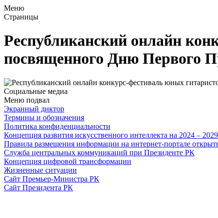
Меню
Страницы
Республиканский онлайн конк
посвященного Дню Первого П
Социальные медиа
Меню подвал
Экранный диктор
Термины и обозначения
Политика конфиденциальности
Концепция развития искусственного интеллекта на 2024 – 202
Правила размещения информации на интернет-портале откры
Служба центральных коммуникаций при Президенте РК
Концепция цифровой трансформации
Жизненные ситуации
Сайт Премьер-Министра РК
Сайт Президента РК