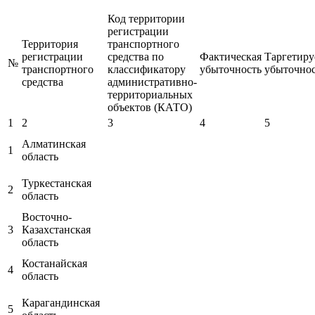
Код территории
регистрации
Территория
транспортного
регистрации
средства по
Фактическая
Таргетиру
№
транспортного
классификатору
убыточность
убыточнос
средства
административно-
территориальных
объектов (КАТО)
1
2
3
4
5
Алматинская
1
область
Туркестанская
2
область
Восточно-
3
Казахстанская
область
Костанайская
4
область
Карагандинская
5