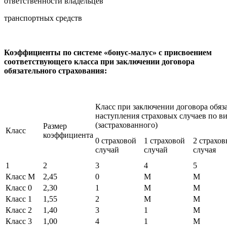
ответственности владельцев
транспортных средств
Коэффициенты по системе «бонус-малус» с присвоением
соответствующего класса при заключении договора
обязательного страхования
:
Класс при заключении договора обяза
наступления страховых случаев по ви
(застрахованного)
Размер
Класс
коэффициента
0 страховой
1 страховой
2 страхо
случай
случай
случая
1
2
3
4
5
Класс М
2,45
0
М
М
Класс 0
2,30
1
М
М
Класс 1
1,55
2
М
М
Класс 2
1,40
3
1
М
Класс 3
1,00
4
1
М