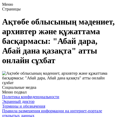
Меню
Страницы
Ақтөбе облысының мәдениет,
архивтер және құжаттама
басқармасы: "Абай дара,
Абай дана қазақта" атты
онлайн сұхбат
Социальные медиа
Меню подвал
Политика конфиденциальности
Экранный диктор
Термины и обозначения
Правила размещения информации на интернет-портале
открытых данных