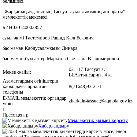
бөлімшесі.
"Жарқайың ауданының Тассуат ауылы әкімінің аппараты"
мемлекеттік мекемесі
БИН030140002857
ауыл әкімі Тастемиров Рашид Калибекович
бас маман Қабдусалямқызы Динара
бас маман-бухгалтер Маркина Светлана Владимировна
021117 Тассуат а.
Мекен-жайы:
Ы.Алтынсарин , 4 к.
Азаматтардың өтініштерін
қабылдауға арналған
8(71648)93-2-71
телефоны
Е-MAIL мемлекеттік органдар
zharkain-tassuat@aqmola.gov.kz
үшін
1
Пресс центр
Мемлекеттік қызмет көрсету
Хабарландыру