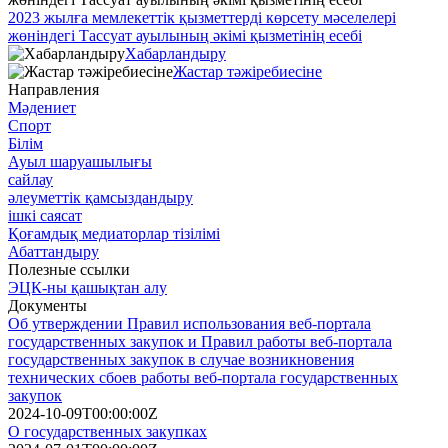
2023 жылға мемлекеттік қызметтерді көрсету мәселелері
жөніндегі Тассуат ауылының әкімі қызметінің есебі
Хабарландыру
Жастар тәжіребиесіне
Направления
Мәдениет
Спорт
Білім
Ауыл шаруашылығы
сайлау
әлеуметтік қамсыздандыру
ішкі саясат
Қоғамдық медиаторлар тізілімі
Абаттандыру
Полезные ссылки
ЭЦК-ны қашықтан алу
Документы
Об утверждении Правил использования веб-портала
государственных закупок и Правил работы веб-портала
государственных закупок в случае возникновения
технических сбоев работы веб-портала государственных
закупок
2024-10-09T00:00:00Z
О государственных закупках