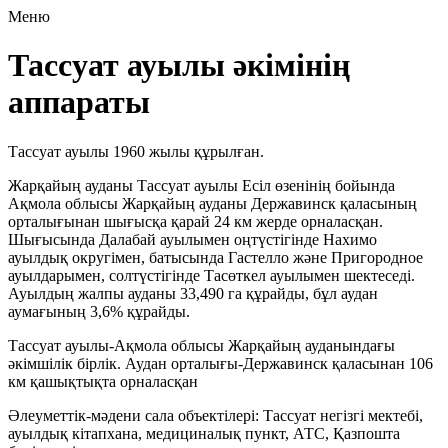
Меню
Тассуат ауылы әкімінің
аппараты
Тассуат ауылы 1960 жылы құрылған.
Жарқайың ауданы Тассуат ауылы Есіл өзенінің бойында
Ақмола облысы Жарқайың ауданы Державинск қаласының
орталығынан шығысқа қарай 24 км жерде орналасқан.
Шығысында Далабай ауылымен оңтүстігінде Нахимо
ауылдық округімен, батысында Гастелло және Пригородное
ауылдарымен, солтүстігінде Тасөткел ауылымен шектеседі.
Ауылдың жалпы ауданы 33,490 га құрайды, бұл аудан
аумағының 3,6% құрайды.
Тассуат ауылы-Ақмола облысы Жарқайың ауданындағы
әкімшілік бірлік. Аудан орталығы-Державинск қаласынан 106
км қашықтықта орналасқан
Әлеуметтік-мәдени сала объектілері: Тассуат негізгі мектебі,
ауылдық кітапхана, медициналық пункт, АТС, Қазпошта