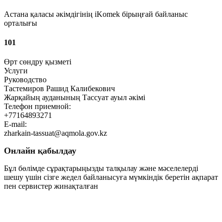
Астана қаласы әкімдігінің iKomek бірыңғай байланыс
орталығы
101
Өрт сөндру қызметі
Услуги
Руководство
Тастемиров Рашид Калибекович
Жарқайың ауданының Тассуат ауыл әкімі
Телефон приемной:
+77164893271
E-mail:
zharkain-tassuat@aqmola.gov.kz
Онлайн қабылдау
Бұл бөлімде сұрақтарыңызды талқылау және мәселелерді
шешу үшін сізге жедел байланысуға мүмкіндік беретін ақпарат
пен сервистер жинақталған
Өту